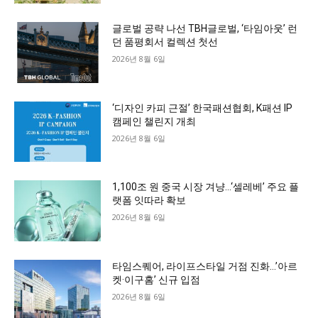
글로벌 공략 나선 TBH글로벌, ‘타임아웃’ 런
던 품평회서 컬렉션 첫선
2026년 8월 6일
‘디자인 카피 근절’ 한국패션협회, K패션 IP
캠페인 챌린지 개최
2026년 8월 6일
1,100조 원 중국 시장 겨냥…‘셀레베’ 주요 플
랫폼 잇따라 확보
2026년 8월 6일
타임스퀘어, 라이프스타일 거점 진화…’아르
켓·이구홈’ 신규 입점
2026년 8월 6일