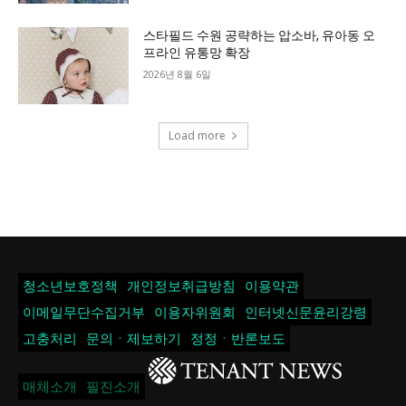
스타필드 수원 공략하는 압소바, 유아동 오
프라인 유통망 확장
2026년 8월 6일
Load more
청소년보호정책
개인정보취급방침
이용약관
이메일무단수집거부
이용자위원회
인터넷신문윤리강령
고충처리
문의ㆍ제보하기
정정ㆍ반론보도
매체소개
필진소개