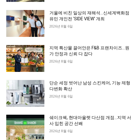
거울에 비친 일상의 재해석…신세계백화점
유민 개인전 ‘SIDE VIEW’ 개최
2026년 8월 6일
지역 특산물 끌어안은 F&B 프랜차이즈…원
가 안정과 신뢰 다 잡다
2026년 8월 6일
단순 세정 벗어난 남성 스킨케어, 기능·제형
다변화 확산
2026년 8월 6일
쉐이크쉑, 현대아울렛 다산점 개점…지역 서
사 입힌 공간 선봬
2026년 8월 6일