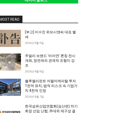
MOST READ
[부고] 이수진 위브시앤씨 대표 별
세
2026년 8월 9일
주얼리 브랜드 ‘비아연’ 론칭 전시
개최, 정연재의 관계적 조형미 강
조
2026년 8월 8일
블루엘리펀트 어펄마캐피탈 투자
1천억 유치, 법적 리스크 속 기업가
치 4천억 인정
2026년 8월 7일
한국섬유산업연합회(섬산련) 차기
회장 선임 난항, 추대위 재구성 결