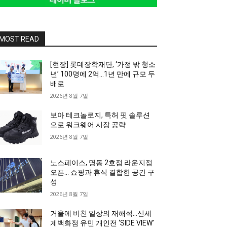
MOST READ
[현장] 롯데장학재단, ‘가정 밖 청소
년’ 100명에 2억…1년 만에 규모 두
배로
2026년 8월 7일
보아 테크놀로지, 특허 핏 솔루션
으로 워크웨어 시장 공략
2026년 8월 7일
노스페이스, 명동 2호점 라운지점
오픈… 쇼핑과 휴식 결합한 공간 구
성
2026년 8월 7일
거울에 비친 일상의 재해석…신세
계백화점 유민 개인전 ‘SIDE VIEW’