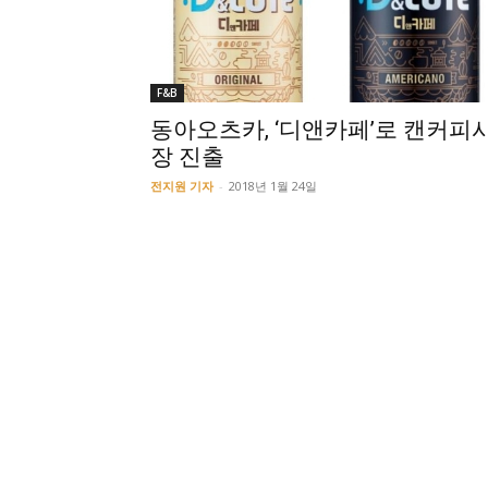
F&B
동아오츠카, ‘디앤카페’로 캔커피
장 진출
전지원 기자
-
2018년 1월 24일