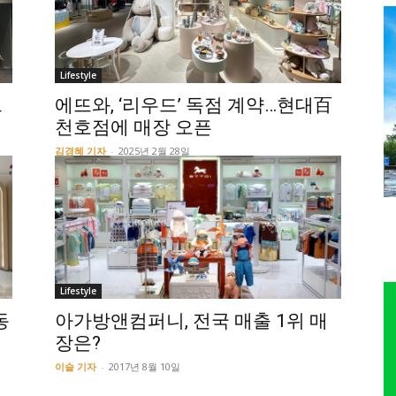
Lifestyle
크
에뜨와, ‘리우드’ 독점 계약…현대百
천호점에 매장 오픈
김경혜 기자
-
2025년 2월 28일
Lifestyle
동
아가방앤컴퍼니, 전국 매출 1위 매
장은?
이슬 기자
-
2017년 8월 10일