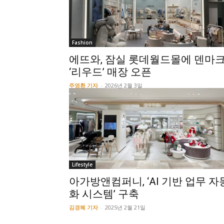
Fashion
에뜨와, 잠실 롯데월드몰에 덴마
‘리우드’ 매장 오픈
주영환 기자
-
2026년 2월 3일
Lifestyle
아가방앤컴퍼니, ‘AI 기반 업무 자
화 시스템’ 구축
김경혜 기자
-
2025년 2월 21일