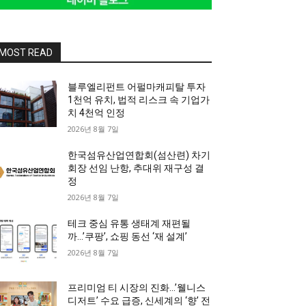
MOST READ
블루엘리펀트 어펄마캐피탈 투자
1천억 유치, 법적 리스크 속 기업가
치 4천억 인정
2026년 8월 7일
한국섬유산업연합회(섬산련) 차기
회장 선임 난항, 추대위 재구성 결
정
2026년 8월 7일
테크 중심 유통 생태계 재편될
까…’쿠팡’, 쇼핑 동선 ‘재 설계’
2026년 8월 7일
프리미엄 티 시장의 진화…’웰니스
디저트’ 수요 급증, 신세계의 ‘향’ 전