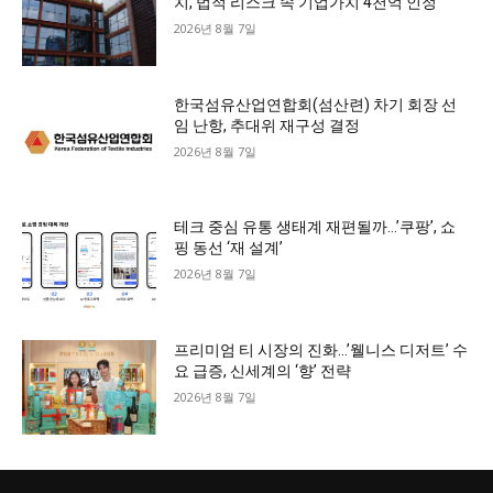
치, 법적 리스크 속 기업가치 4천억 인정
2026년 8월 7일
한국섬유산업연합회(섬산련) 차기 회장 선
임 난항, 추대위 재구성 결정
2026년 8월 7일
테크 중심 유통 생태계 재편될까…’쿠팡’, 쇼
핑 동선 ‘재 설계’
2026년 8월 7일
프리미엄 티 시장의 진화…’웰니스 디저트’ 수
요 급증, 신세계의 ‘향’ 전략
2026년 8월 7일