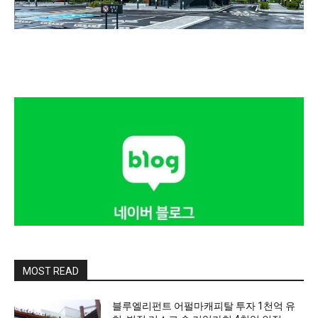
MOST READ
블루엘리펀트 어펄마캐피탈 투자 1천억 유