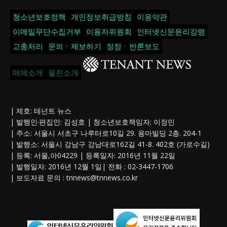
청소년보호정책
개인정보취급방침
이용약관
이메일무단수집거부
이용자위원회
인터넷신문윤리강령
고충처리
문의ㆍ제보하기
정정ㆍ반론보도
매체소개
필진소개
| 제호: 테넌트 뉴스
| 발행인·편집인: 김성호 | 청소년보호책임자: 이정민
| 주소: 서울시 서초구 나루터로10길 29. 용마빌딩 2층. 204-1
| 발행소: 서울시 강남구 강남대로162길 41-8. 402호 (가로수길)
| 등록: 서울,아04229 | 등록일자: 2016년 11월 22일
| 발행일자: 2016년 12월 1일| 전화 : 02-3447-1706
| 보도자료 문의 :
tnnews@tnnews.co.kr