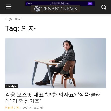
Tags
의자
Tag:
의자
Lifestyle
김웅 모스핏 대표 “편한 의자요? ‘심플•클래
식’ 이 핵심이죠”
이정민 기자
-
2024년 1월 24일