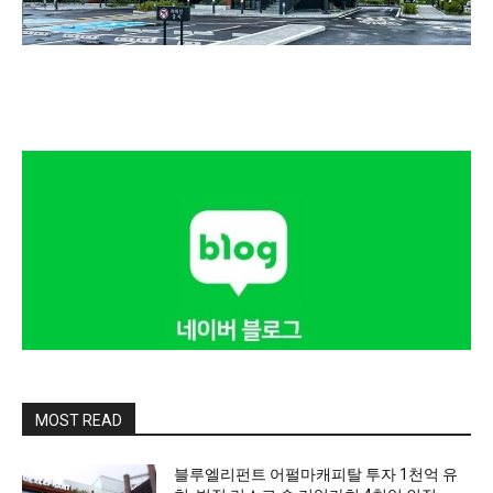
MOST READ
블루엘리펀트 어펄마캐피탈 투자 1천억 유