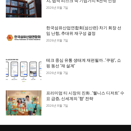
치, 법적 리스크 속 기업가치 4천억 인정
2026년 8월 7일
한국섬유산업연합회(섬산련) 차기 회장 선
임 난항, 추대위 재구성 결정
2026년 8월 7일
테크 중심 유통 생태계 재편될까…’쿠팡’, 쇼
핑 동선 ‘재 설계’
2026년 8월 7일
프리미엄 티 시장의 진화…’웰니스 디저트’ 수
요 급증, 신세계의 ‘향’ 전략
2026년 8월 7일