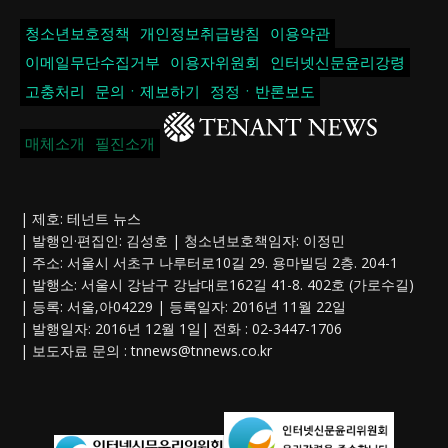
청소년보호정책
개인정보취급방침
이용약관
이메일무단수집거부
이용자위원회
인터넷신문윤리강령
고충처리
문의ㆍ제보하기
정정ㆍ반론보도
매체소개
필진소개
| 제호: 테넌트 뉴스
| 발행인·편집인: 김성호 | 청소년보호책임자: 이정민
| 주소: 서울시 서초구 나루터로10길 29. 용마빌딩 2층. 204-1
| 발행소: 서울시 강남구 강남대로162길 41-8. 402호 (가로수길)
| 등록: 서울,아04229 | 등록일자: 2016년 11월 22일
| 발행일자: 2016년 12월 1일| 전화 : 02-3447-1706
| 보도자료 문의 :
tnnews@tnnews.co.kr