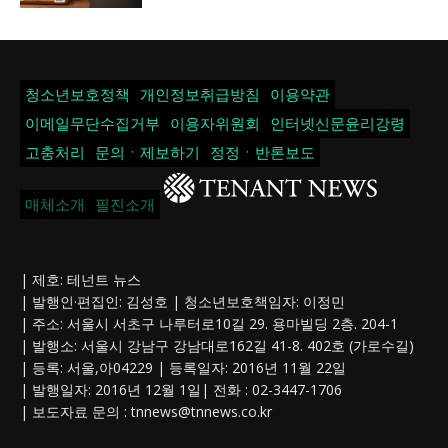
청소년보호정책
개인정보취급방침
이용약관
이메일무단수집거부
이용자위원회
인터넷신문윤리강령
고충처리
문의ㆍ제보하기
정정ㆍ반론보도
매체소개
필진소개
| 제호: 테넌트 뉴스
| 발행인·편집인: 김성호 | 청소년보호책임자: 이정민
| 주소: 서울시 서초구 나루터로10길 29. 용마빌딩 2층. 204-1
| 발행소: 서울시 강남구 강남대로162길 41-8. 402호 (가로수길)
| 등록: 서울,아04229 | 등록일자: 2016년 11월 22일
| 발행일자: 2016년 12월 1일| 전화 : 02-3447-1706
| 보도자료 문의 :
tnnews@tnnews.co.kr