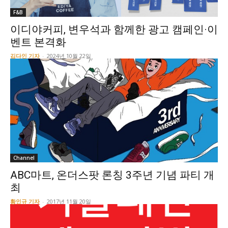
F&B
이디야커피, 변우석과 함께한 광고 캠페인·이
벤트 본격화
김다인 기자
-
2024년 10월 22일
Channel
ABC마트, 온더스팟 론칭 3주년 기념 파티 개
최
황인규 기자
-
2017년 11월 20일