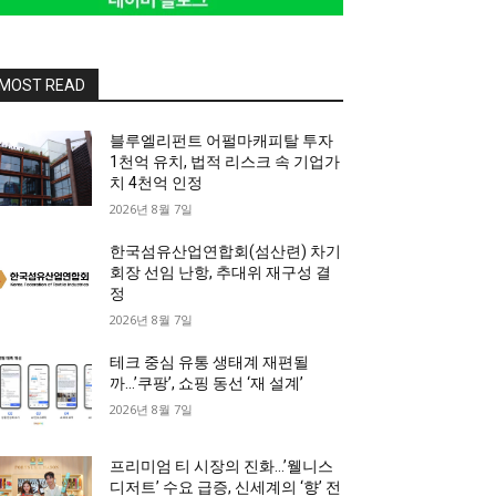
MOST READ
블루엘리펀트 어펄마캐피탈 투자
1천억 유치, 법적 리스크 속 기업가
치 4천억 인정
2026년 8월 7일
한국섬유산업연합회(섬산련) 차기
회장 선임 난항, 추대위 재구성 결
정
2026년 8월 7일
테크 중심 유통 생태계 재편될
까…’쿠팡’, 쇼핑 동선 ‘재 설계’
2026년 8월 7일
프리미엄 티 시장의 진화…’웰니스
디저트’ 수요 급증, 신세계의 ‘향’ 전