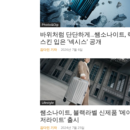
Photo&Clip
바위처럼 단단하게…쌤소나이트, 
스킨 입은 ‘넥시스’ 공개
김다인 기자
-
2026년 7월 6일
Lifestyle
쌤소나이트, 블랙라벨 신제품 ‘메
저라이트’ 출시
김다인 기자
-
2024년 7월 25일