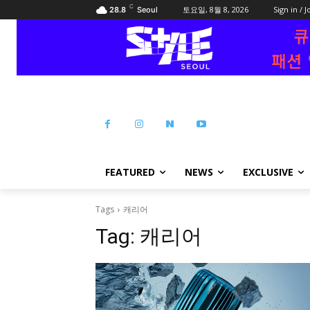
C
토요일, 8월 8, 2026
Sign in / J
28.8
Seoul
FEATURED
NEWS
EXCLUSIVE
Tags
캐리어
Tag:
캐리어