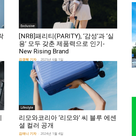
Exclusive
락
[NRB]패리티(PARITY), ‘감성’과 ‘실
용’ 모두 갖춘 제품력으로 인기-
New Rising Brand
김경혜 기자
-
2025년 6월 1일
Lifestyle
이
리모와코리아 ‘리모와’ 씨 블루 에센
셜 컬러 공개
김애니 기자
-
2024년 1월 4일