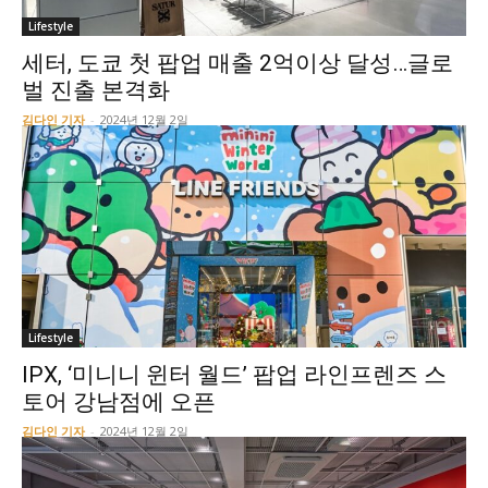
Lifestyle
세터, 도쿄 첫 팝업 매출 2억이상 달성…글로
벌 진출 본격화
김다인 기자
-
2024년 12월 2일
Lifestyle
IPX, ‘미니니 윈터 월드’ 팝업 라인프렌즈 스
토어 강남점에 오픈
김다인 기자
-
2024년 12월 2일