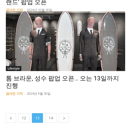
랜드’ 팝업 오픈
김다인 기자
-
2024년 10월 30일
Lifestyle
톰 브라운, 성수 팝업 오픈… 오는 13일까지
진행
김다인 기자
-
2024년 9월 30일
12
13
14