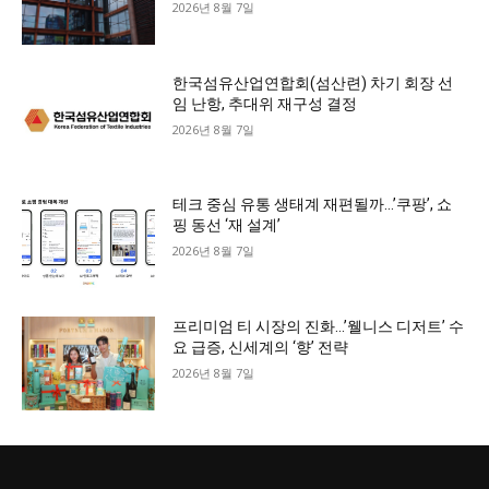
2026년 8월 7일
한국섬유산업연합회(섬산련) 차기 회장 선
임 난항, 추대위 재구성 결정
2026년 8월 7일
테크 중심 유통 생태계 재편될까…’쿠팡’, 쇼
핑 동선 ‘재 설계’
2026년 8월 7일
프리미엄 티 시장의 진화…’웰니스 디저트’ 수
요 급증, 신세계의 ‘향’ 전략
2026년 8월 7일