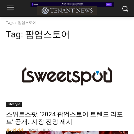
Tags
팝업스토어
Tag:
팝업스토어
Lifestyle
스위트스팟, ‘2024 팝업스토어 트렌드 리포
트’ 공개…시장 전망 제시
김다인 기자
-
2024년 12월 20일