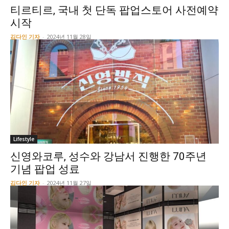
티르티르, 국내 첫 단독 팝업스토어 사전예약
시작
김다인 기자
-
2024년 11월 28일
Lifestyle
신영와코루, 성수와 강남서 진행한 70주년
기념 팝업 성료
김다인 기자
-
2024년 11월 27일