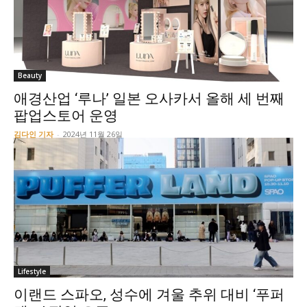
Beauty
애경산업 ‘루나’ 일본 오사카서 올해 세 번째
팝업스토어 운영
김다인 기자
-
2024년 11월 26일
Lifestyle
이랜드 스파오, 성수에 겨울 추위 대비 ‘푸퍼