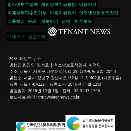
청소년보호정책
개인정보취급방침
이용약관
이메일무단수집거부
이용자위원회
인터넷신문윤리강령
고충처리
문의ㆍ제보하기
정정ㆍ반론보도
매체소개
필진소개
| 제호: 테넌트 뉴스
| 발행인·편집인: 김성호 | 청소년보호책임자: 이정민
| 주소: 서울시 서초구 나루터로10길 29. 용마빌딩 2층. 204-1
| 발행소: 서울시 강남구 강남대로162길 41-8. 402호 (가로수길)
| 등록: 서울,아04229 | 등록일자: 2016년 11월 22일
| 발행일자: 2016년 12월 1일| 전화 : 02-3447-1706
| 보도자료 문의 :
tnnews@tnnews.co.kr