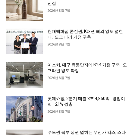
선점
2026년 8월 7일
현대백화점·콘진원, K패션 해외 영토 넓힌
다…도쿄·파리 거점 구축
2026년 8월 7일
데스커, 대구 유통단지에 B2B 거점 구축…오
프라인 영토 확장
2026년 8월 7일
롯데쇼핑, 2분기 매출 3조 4,850억…영업이
익 121% 껑충
2026년 8월 7일
수도권 북부 상권 넓히는 무신사 킥스, 스타