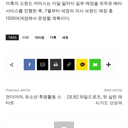
더훅의 쇼윈도 커머스는 이달 말까지 일부 매장을 위주로 베타
서비스를 진행한 후, 7월부터 세정의 자사 브랜드 매장 총
1500여개점에서 운영할 계획이다.
TAGS
O2O
대리점
더훅
세정
Previous article
Next article
언더아머, 유소년 후원활동 스
[포토] 와일드로즈, 핏 살린 래
타트
시가드 선보여