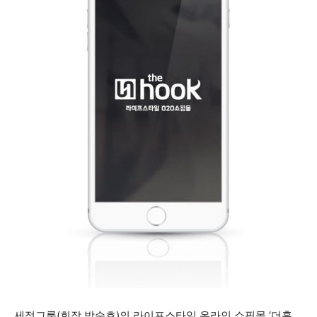
세정그룹(회장 박순호)의 라이프스타일 온라인 쇼핑몰 ‘더훅