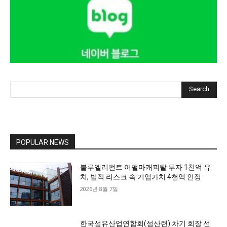
Search
POPULAR NEWS
블루엘리펀트 어펄마캐피탈 투자 1천억 유
치, 법적 리스크 속 기업가치 4천억 인정
2026년 8월 7일
한국섬유산업연합회(섬산련) 차기 회장 선