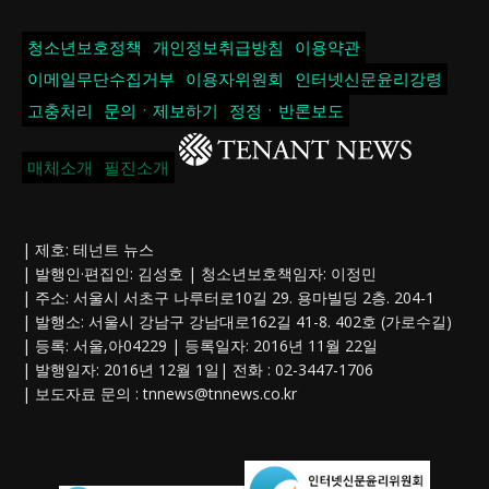
청소년보호정책
개인정보취급방침
이용약관
이메일무단수집거부
이용자위원회
인터넷신문윤리강령
고충처리
문의ㆍ제보하기
정정ㆍ반론보도
매체소개
필진소개
| 제호: 테넌트 뉴스
| 발행인·편집인: 김성호 | 청소년보호책임자: 이정민
| 주소: 서울시 서초구 나루터로10길 29. 용마빌딩 2층. 204-1
| 발행소: 서울시 강남구 강남대로162길 41-8. 402호 (가로수길)
| 등록: 서울,아04229 | 등록일자: 2016년 11월 22일
| 발행일자: 2016년 12월 1일| 전화 : 02-3447-1706
| 보도자료 문의 :
tnnews@tnnews.co.kr