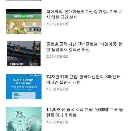
쉐이크쉑, 현대아울렛 다산점 개점…지역 서
사 입힌 공간 선봬
2026년 8월 6일
글로벌 공략 나선 TBH글로벌, ‘타임아웃’ 런
던 품평회서 컬렉션 첫선
2026년 8월 6일
‘디자인 카피 근절’ 한국패션협회, K패션 IP
캠페인 챌린지 개최
2026년 8월 6일
1,100조 원 중국 시장 겨냥…‘셀레베’ 주요 플
랫폼 잇따라 확보
2026년 8월 6일