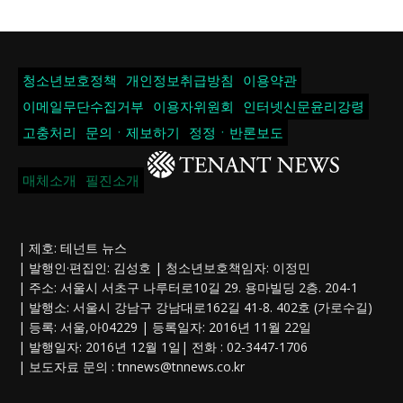
청소년보호정책
개인정보취급방침
이용약관
이메일무단수집거부
이용자위원회
인터넷신문윤리강령
고충처리
문의ㆍ제보하기
정정ㆍ반론보도
매체소개
필진소개
| 제호: 테넌트 뉴스
| 발행인·편집인: 김성호 | 청소년보호책임자: 이정민
| 주소: 서울시 서초구 나루터로10길 29. 용마빌딩 2층. 204-1
| 발행소: 서울시 강남구 강남대로162길 41-8. 402호 (가로수길)
| 등록: 서울,아04229 | 등록일자: 2016년 11월 22일
| 발행일자: 2016년 12월 1일| 전화 : 02-3447-1706
| 보도자료 문의 :
tnnews@tnnews.co.kr