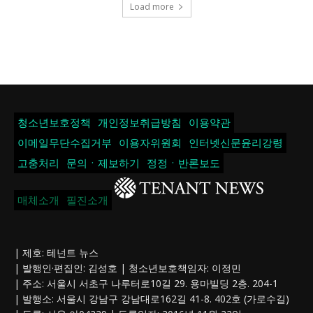
Load more
청소년보호정책
개인정보취급방침
이용약관
이메일무단수집거부
이용자위원회
인터넷신문윤리강령
고충처리
문의ㆍ제보하기
정정ㆍ반론보도
매체소개
필진소개
| 제호: 테넌트 뉴스
| 발행인·편집인: 김성호 | 청소년보호책임자: 이정민
| 주소: 서울시 서초구 나루터로10길 29. 용마빌딩 2층. 204-1
| 발행소: 서울시 강남구 강남대로162길 41-8. 402호 (가로수길)