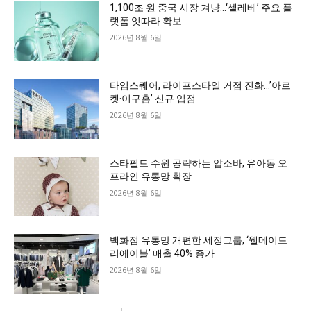
1,100조 원 중국 시장 겨냥…‘셀레베’ 주요 플
랫폼 잇따라 확보
2026년 8월 6일
타임스퀘어, 라이프스타일 거점 진화…’아르
켓·이구홈’ 신규 입점
2026년 8월 6일
스타필드 수원 공략하는 압소바, 유아동 오
프라인 유통망 확장
2026년 8월 6일
백화점 유통망 개편한 세정그룹, ‘웰메이드
리에이블’ 매출 40% 증가
2026년 8월 6일