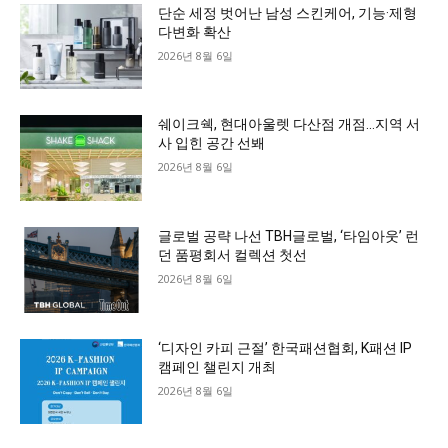
단순 세정 벗어난 남성 스킨케어, 기능·제형
다변화 확산
2026년 8월 6일
쉐이크쉑, 현대아울렛 다산점 개점…지역 서
사 입힌 공간 선봬
2026년 8월 6일
글로벌 공략 나선 TBH글로벌, ‘타임아웃’ 런
던 품평회서 컬렉션 첫선
2026년 8월 6일
‘디자인 카피 근절’ 한국패션협회, K패션 IP
캠페인 챌린지 개최
2026년 8월 6일