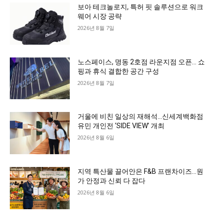
보아 테크놀로지, 특허 핏 솔루션으로 워크
웨어 시장 공략
2026년 8월 7일
노스페이스, 명동 2호점 라운지점 오픈… 쇼
핑과 휴식 결합한 공간 구성
2026년 8월 7일
거울에 비친 일상의 재해석…신세계백화점
유민 개인전 ‘SIDE VIEW’ 개최
2026년 8월 6일
지역 특산물 끌어안은 F&B 프랜차이즈…원
가 안정과 신뢰 다 잡다
2026년 8월 6일