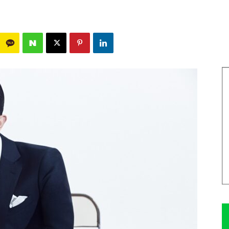
870
0