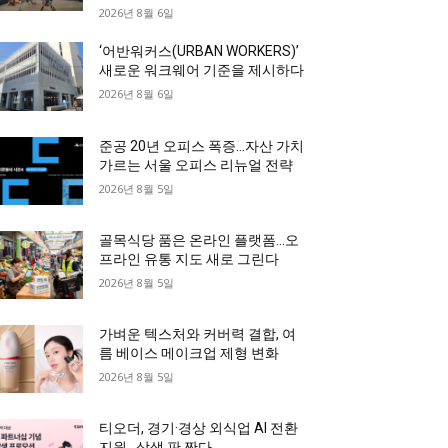
2026년 8월 6일
‘어반워커스(URBAN WORKERS)’
새로운 워크웨어 기준을 제시하다
2026년 8월 6일
준공 20년 오피스 폭증…자산 가치
가르는 서울 오피스 리뉴얼 전략
2026년 8월 5일
골목식당 품은 온라인 플랫폼…오
프라인 유통 지도 새로 그린다
2026년 8월 5일
가벼운 텍스처와 커버력 결합, 여
름 베이스 메이크업 제형 변화
2026년 8월 5일
티오더, 경기·경상 외식업 AI 전환
지원…상생 판 짠다