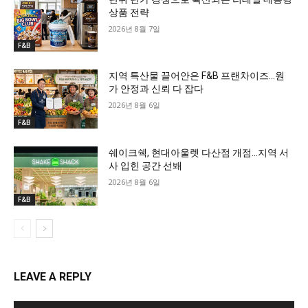
상품 전략
2026년 8월 7일
F&B
지역 특산물 끌어안은 F&B 프랜차이즈…원
가 안정과 신뢰 다 잡다
2026년 8월 6일
F&B
쉐이크쉑, 현대아울렛 다산점 개점…지역 서
사 입힌 공간 선봬
2026년 8월 6일
F&B
LEAVE A REPLY