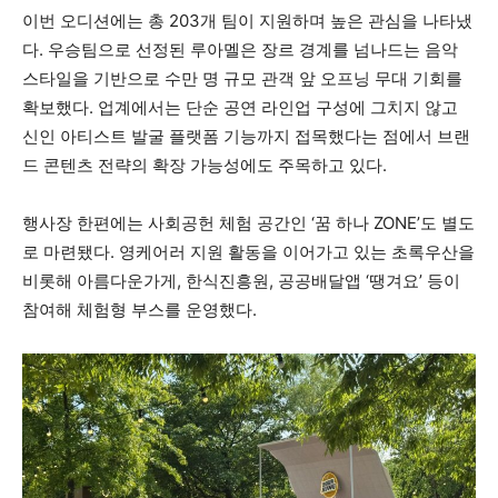
이번 오디션에는 총 203개 팀이 지원하며 높은 관심을 나타냈
다. 우승팀으로 선정된 루아멜은 장르 경계를 넘나드는 음악
스타일을 기반으로 수만 명 규모 관객 앞 오프닝 무대 기회를
확보했다. 업계에서는 단순 공연 라인업 구성에 그치지 않고
신인 아티스트 발굴 플랫폼 기능까지 접목했다는 점에서 브랜
드 콘텐츠 전략의 확장 가능성에도 주목하고 있다.
행사장 한편에는 사회공헌 체험 공간인 ‘꿈 하나 ZONE’도 별도
로 마련됐다. 영케어러 지원 활동을 이어가고 있는
초록우산
을
비롯해
아름다운가게
,
한식진흥원
, 공공배달앱 ‘땡겨요’ 등이
참여해 체험형 부스를 운영했다.