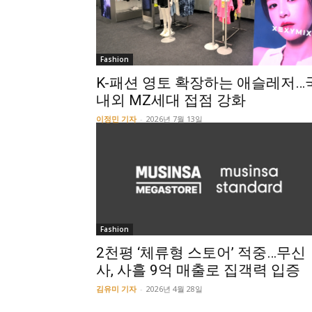
Fashion
K-패션 영토 확장하는 애슬레저…
내외 MZ세대 접점 강화
이정민 기자
-
2026년 7월 13일
Fashion
2천평 ‘체류형 스토어’ 적중…무신
사, 사흘 9억 매출로 집객력 입증
김유미 기자
-
2026년 4월 28일