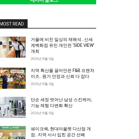
MOST READ
거울에 비친 일상의 재해석…신세
계백화점 유민 개인전 ‘SIDE VIEW’
개최
2026년 8월 6일
지역 특산물 끌어안은 F&B 프랜차
이즈…원가 안정과 신뢰 다 잡다
2026년 8월 6일
단순 세정 벗어난 남성 스킨케어,
기능·제형 다변화 확산
2026년 8월 6일
쉐이크쉑, 현대아울렛 다산점 개
점…지역 서사 입힌 공간 선봬