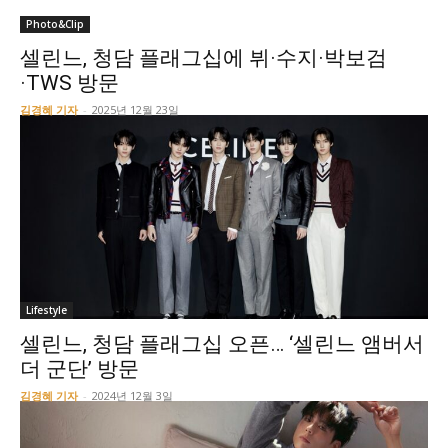
Photo&Clip
셀린느, 청담 플래그십에 뷔·수지·박보검
·TWS 방문
김경혜 기자
-
2025년 12월 23일
Lifestyle
셀린느, 청담 플래그십 오픈… ‘셀린느 앰버서
더 군단’ 방문
김경혜 기자
-
2024년 12월 3일