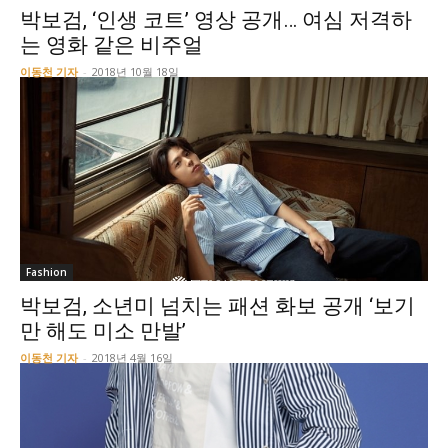
박보검, ‘인생 코트’ 영상 공개… 여심 저격하
는 영화 같은 비주얼
이동천 기자
-
2018년 10월 18일
Fashion
박보검, 소년미 넘치는 패션 화보 공개 ‘보기
만 해도 미소 만발’
이동천 기자
-
2018년 4월 16일