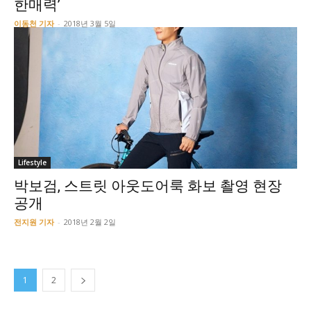
한매력’
이동천 기자
-
2018년 3월 5일
Lifestyle
박보검, 스트릿 아웃도어룩 화보 촬영 현장
공개
전지원 기자
-
2018년 2월 2일
1
2