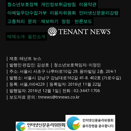
청소년보호정책
개인정보취급방침
이용약관
이메일무단수집거부
이용자위원회
인터넷신문윤리강령
고충처리
문의ㆍ제보하기
정정ㆍ반론보도
매체소개
필진소개
| 제호: 테넌트 뉴스
| 발행인·편집인: 김성호 | 청소년보호책임자: 이정민
| 주소: 서울시 서초구 나루터로10길 29. 용마빌딩 2층. 204-1
| 발행소: 서울시 강남구 강남대로162길 41-8. 402호 (가로수길)
| 등록: 서울,아04229 | 등록일자: 2016년 11월 22일
| 발행일자: 2016년 12월 1일| 전화 : 02-3447-1706
| 보도자료 문의 :
tnnews@tnnews.co.kr