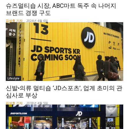
슈즈멀티숍 시장, ABC마트 독주 속 나머지
브랜드 경쟁 구도
김성호 기자
-
2024년 4월 6일
Lifestyle
신발•의류 멀티숍 ‘JD스포츠’, 업계 초미의 관
심사로 부상
김성호 기자
-
2018년 4월 5일