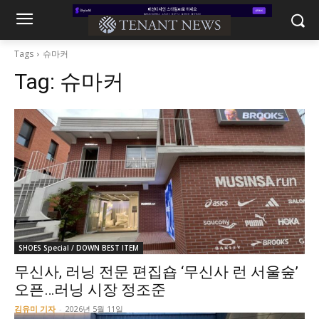
Tags
슈마커
Tag:
슈마커
SHOES Special / DOWN BEST ITEM
무신사, 러닝 전문 편집숍 ‘무신사 런 서울숲’
오픈…러닝 시장 정조준
김유미 기자
-
2026년 5월 11일