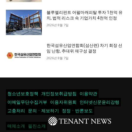
블루엘리펀트 어펄마캐피탈 투자 1천억 유
치, 법적 리스크 속 기업가치 4천억 인정
2026년 8월 7일
한국섬유산업연합회(섬산련) 차기 회장 선
임 난항, 추대위 재구성 결정
2026년 8월 7일
청소년보호정책
개인정보취급방침
이용약관
이메일무단수집거부
이용자위원회
인터넷신문윤리강령
고충처리
문의ㆍ제보하기
정정ㆍ반론보도
매체소개
필진소개