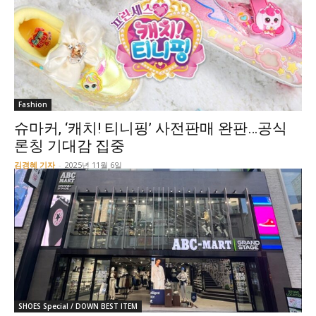
Fashion
슈마커, ‘캐치! 티니핑’ 사전판매 완판…공식
론칭 기대감 집중
김경혜 기자
-
2025년 11월 6일
SHOES Special / DOWN BEST ITEM