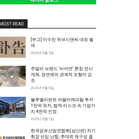
MOST READ
[부고] 이수진 위브시앤씨 대표 별
세
2026년 8월 9일
주얼리 브랜드 ‘비아연’ 론칭 전시
개최, 정연재의 관계적 조형미 강
조
2026년 8월 8일
블루엘리펀트 어펄마캐피탈 투자
1천억 유치, 법적 리스크 속 기업가
치 4천억 인정
2026년 8월 7일
한국섬유산업연합회(섬산련) 차기
회장 선임 난항, 추대위 재구성 결