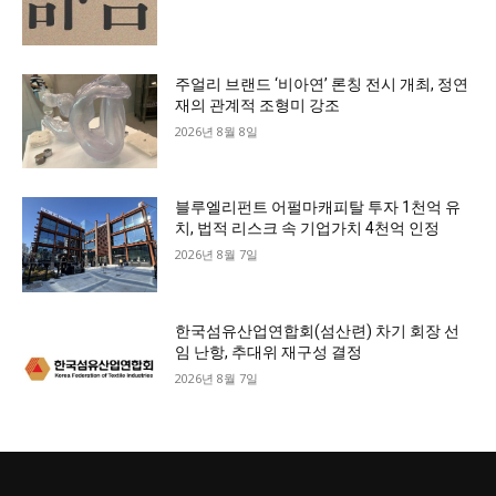
주얼리 브랜드 ‘비아연’ 론칭 전시 개최, 정연
재의 관계적 조형미 강조
2026년 8월 8일
블루엘리펀트 어펄마캐피탈 투자 1천억 유
치, 법적 리스크 속 기업가치 4천억 인정
2026년 8월 7일
한국섬유산업연합회(섬산련) 차기 회장 선
임 난항, 추대위 재구성 결정
2026년 8월 7일