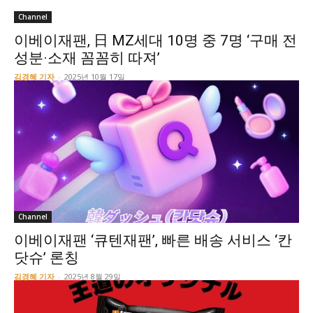
Channel
이베이재팬, 日 MZ세대 10명 중 7명 ‘구매 전
성분·소재 꼼꼼히 따져’
김경혜 기자
-
2025년 10월 17일
Channel
이베이재팬 ‘큐텐재팬’, 빠른 배송 서비스 ‘칸
닷슈’ 론칭
김경혜 기자
-
2025년 8월 29일