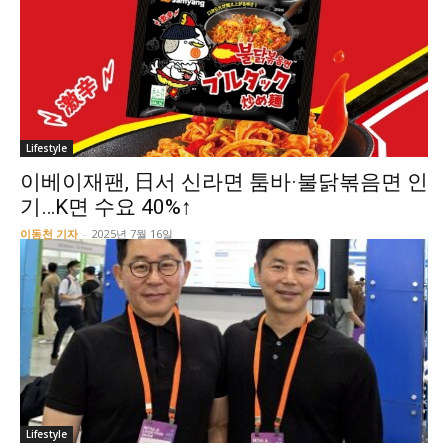
Lifestyle
이베이재팬, 日서 신라면 툼바·불닭볶음면 인
기…K면 수요 40%↑
이동천 기자
-
2025년 7월 16일
Lifestyle