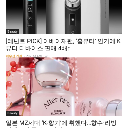
Beauty
[테넌트 PICK] 이베이재팬, ‘홈뷰티’ 인기에 K
뷰티 디바이스 판매 4배↑
이우섭 기자
-
2025년 6월 9일
Beauty
일본 MZ세대 ‘K-향기’에 취했다…향수·리빙