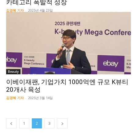
카테고리 폭발적 성장
김경혜 기자
-
2025년 4월 23일
Beauty
이베이재팬, 기업가치 1000억엔 규모 K뷰티
20개사 육성
김경혜 기자
-
2025년 3월 14일
1
2
3