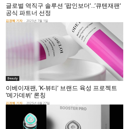
글로벌 역직구 솔루션 ‘팝인보더’…‘큐텐재팬’
공식 파트너 선정
김경혜 기자
-
2025년 7월 1일
Beauty
이베이재팬, ‘K-뷰티’ 브랜드 육성 프로젝트
‘메가데뷔’ 론칭
김경혜 기자
-
2025년 6월 27일