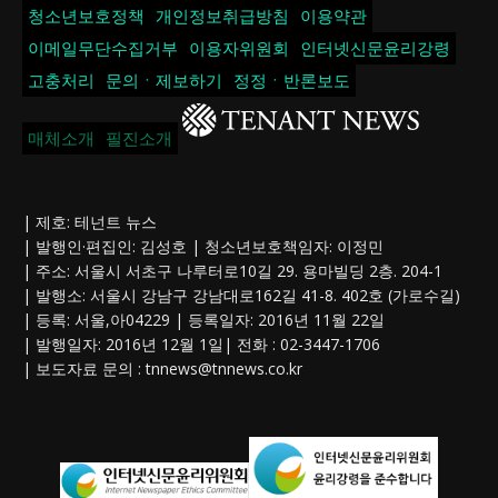
청소년보호정책
개인정보취급방침
이용약관
이메일무단수집거부
이용자위원회
인터넷신문윤리강령
고충처리
문의ㆍ제보하기
정정ㆍ반론보도
매체소개
필진소개
| 제호: 테넌트 뉴스
| 발행인·편집인: 김성호 | 청소년보호책임자: 이정민
| 주소: 서울시 서초구 나루터로10길 29. 용마빌딩 2층. 204-1
| 발행소: 서울시 강남구 강남대로162길 41-8. 402호 (가로수길)
| 등록: 서울,아04229 | 등록일자: 2016년 11월 22일
| 발행일자: 2016년 12월 1일| 전화 : 02-3447-1706
| 보도자료 문의 :
tnnews@tnnews.co.kr