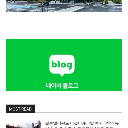
MOST READ
블루엘리펀트 어펄마캐피탈 투자 1천억 유