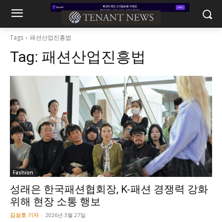
Tags
패션산업진흥법
Tag:
패션산업진흥법
Fashion
성래은 한국패션협회장, K-패션 경쟁력 강화
위해 현장 소통 행보
김성호 기자
-
2026년 3월 27일