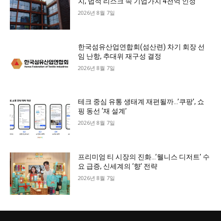
치, 법적 리스크 속 기업가치 4천억 인정
2026년 8월 7일
한국섬유산업연합회(섬산련) 차기 회장 선
임 난항, 추대위 재구성 결정
2026년 8월 7일
테크 중심 유통 생태계 재편될까…’쿠팡’, 쇼
핑 동선 ‘재 설계’
2026년 8월 7일
프리미엄 티 시장의 진화…’웰니스 디저트’ 수
요 급증, 신세계의 ‘향’ 전략
2026년 8월 7일