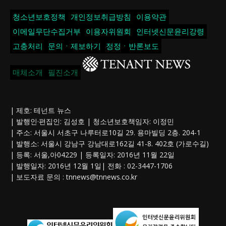
청소년보호정책
개인정보취급방침
이용약관
이메일무단수집거부
이용자위원회
인터넷신문윤리강령
고충처리
문의ㆍ제보하기
정정ㆍ반론보도
매체소개
필진소개
| 제호: 테넌트 뉴스
| 발행인·편집인: 김성호 | 청소년보호책임자: 이정민
| 주소: 서울시 서초구 나루터로10길 29. 용마빌딩 2층. 204-1
| 발행소: 서울시 강남구 강남대로162길 41-8. 402호 (가로수길)
| 등록: 서울,아04229 | 등록일자: 2016년 11월 22일
| 발행일자: 2016년 12월 1일| 전화 : 02-3447-1706
| 보도자료 문의 :
tnnews@tnnews.co.kr