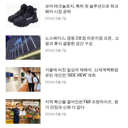
보아 테크놀로지, 특허 핏 솔루션으로 워크
웨어 시장 공략
2026년 8월 7일
노스페이스, 명동 2호점 라운지점 오픈… 쇼
핑과 휴식 결합한 공간 구성
2026년 8월 7일
거울에 비친 일상의 재해석…신세계백화점
유민 개인전 ‘SIDE VIEW’ 개최
2026년 8월 6일
지역 특산물 끌어안은 F&B 프랜차이즈…원
가 안정과 신뢰 다 잡다
2026년 8월 6일