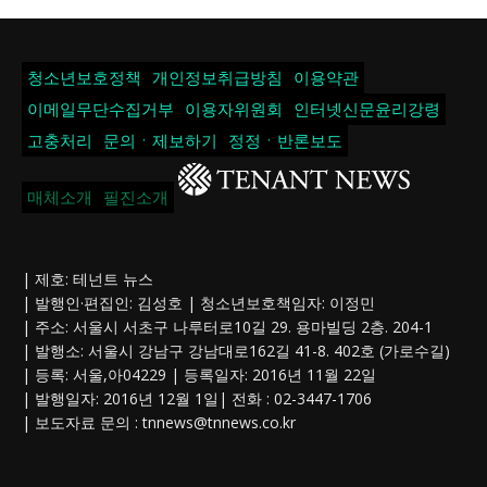
청소년보호정책
개인정보취급방침
이용약관
이메일무단수집거부
이용자위원회
인터넷신문윤리강령
고충처리
문의ㆍ제보하기
정정ㆍ반론보도
매체소개
필진소개
| 제호: 테넌트 뉴스
| 발행인·편집인: 김성호 | 청소년보호책임자: 이정민
| 주소: 서울시 서초구 나루터로10길 29. 용마빌딩 2층. 204-1
| 발행소: 서울시 강남구 강남대로162길 41-8. 402호 (가로수길)
| 등록: 서울,아04229 | 등록일자: 2016년 11월 22일
| 발행일자: 2016년 12월 1일| 전화 : 02-3447-1706
| 보도자료 문의 :
tnnews@tnnews.co.kr