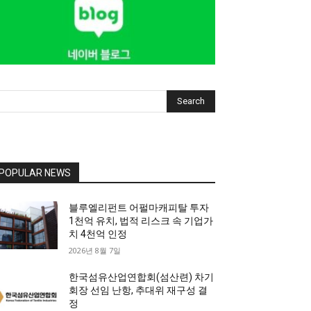
Search
POPULAR NEWS
블루엘리펀트 어펄마캐피탈 투자
1천억 유치, 법적 리스크 속 기업가
치 4천억 인정
2026년 8월 7일
한국섬유산업연합회(섬산련) 차기
회장 선임 난항, 추대위 재구성 결
정