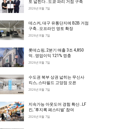
토 넓힌다…도쿄·파리 거점 구축
2026년 8월 7일
데스커, 대구 유통단지에 B2B 거점
구축…오프라인 영토 확장
2026년 8월 7일
롯데쇼핑, 2분기 매출 3조 4,850
억…영업이익 121% 껑충
2026년 8월 7일
수도권 북부 상권 넓히는 무신사
킥스, 스타필드 고양점 오픈
2026년 8월 7일
지속가능 아웃도어 경험 확산…LF
킨, ‘후지록 페스티벌’ 참여
2026년 8월 7일