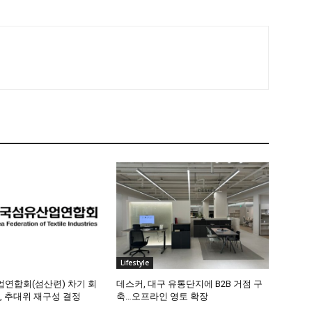
Lifestyle
연합회(섬산련) 차기 회
데스커, 대구 유통단지에 B2B 거점 구
, 추대위 재구성 결정
축…오프라인 영토 확장