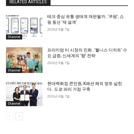
RELATED ARTICLES
테크 중심 유통 생태계 재편될까…’쿠팡’, 쇼
핑 동선 ‘재 설계’
2026년 8월 7일
Channel
프리미엄 티 시장의 진화…’웰니스 디저트’ 수
요 급증, 신세계의 ‘향’ 전략
2026년 8월 7일
Channel
현대백화점·콘진원, K패션 해외 영토 넓힌
다…도쿄·파리 거점 구축
2026년 8월 7일
Channel