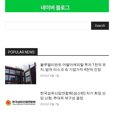
Search
POPULAR NEWS
블루엘리펀트 어펄마캐피탈 투자 1천억 유
치, 법적 리스크 속 기업가치 4천억 인정
2026년 8월 7일
한국섬유산업연합회(섬산련) 차기 회장 선
임 난항, 추대위 재구성 결정
2026년 8월 7일