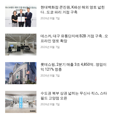
현대백화점·콘진원, K패션 해외 영토 넓힌
다…도쿄·파리 거점 구축
2026년 8월 7일
데스커, 대구 유통단지에 B2B 거점 구축…오
프라인 영토 확장
2026년 8월 7일
롯데쇼핑, 2분기 매출 3조 4,850억…영업이
익 121% 껑충
2026년 8월 7일
수도권 북부 상권 넓히는 무신사 킥스, 스타
필드 고양점 오픈
2026년 8월 7일