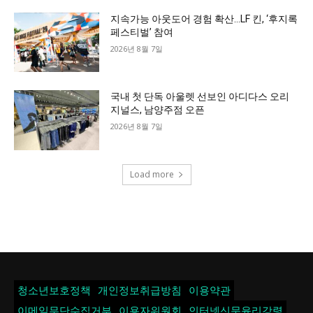
지속가능 아웃도어 경험 확산…LF 킨, ‘후지록
페스티벌’ 참여
2026년 8월 7일
국내 첫 단독 아울렛 선보인 아디다스 오리
지널스, 남양주점 오픈
2026년 8월 7일
Load more
청소년보호정책
개인정보취급방침
이용약관
이메일무단수집거부
이용자위원회
인터넷신문윤리강령