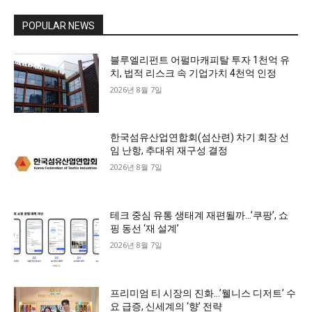
POPULAR NEWS
블루엘리펀트 어펄마캐피탈 투자 1천억 유
치, 법적 리스크 속 기업가치 4천억 인정
2026년 8월 7일
한국섬유산업연합회(섬산련) 차기 회장 선
임 난항, 추대위 재구성 결정
2026년 8월 7일
테크 중심 유통 생태계 재편될까…’쿠팡’, 쇼
핑 동선 ‘재 설계’
2026년 8월 7일
프리미엄 티 시장의 진화…’웰니스 디저트’ 수
요 급증, 신세계의 ‘향’ 전략