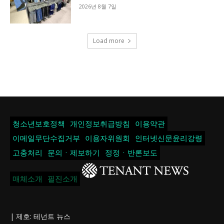
2026년 8월 7일
Load more
청소년보호정책
개인정보취급방침
이용약관
이메일무단수집거부
이용자위원회
인터넷신문윤리강령
고충처리
문의ㆍ제보하기
정정ㆍ반론보도
매체소개
필진소개
| 제호: 테넌트 뉴스