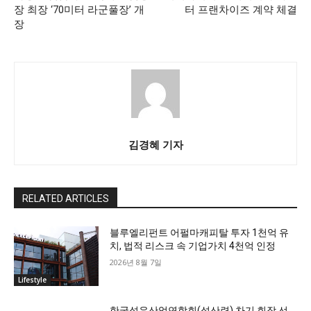
장 최장 ‘70미터 라군풀장’ 개
터 프랜차이즈 계약 체결
장
김경혜 기자
RELATED ARTICLES
블루엘리펀트 어펄마캐피탈 투자 1천억 유
치, 법적 리스크 속 기업가치 4천억 인정
2026년 8월 7일
Lifestyle
한국섬유산업연합회(섬산련) 차기 회장 선