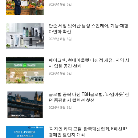
2026년 8월 6일
단순 세정 벗어난 남성 스킨케어, 기능·제형
다변화 확산
2026년 8월 6일
쉐이크쉑, 현대아울렛 다산점 개점…지역 서
사 입힌 공간 선봬
2026년 8월 6일
글로벌 공략 나선 TBH글로벌, ‘타임아웃’ 런
던 품평회서 컬렉션 첫선
2026년 8월 6일
‘디자인 카피 근절’ 한국패션협회, K패션 IP
캠페인 챌린지 개최