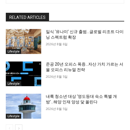
RELATED ARTICLES
일식 ‘유나미’ 신규 출범…글로벌 리조트 다이
닝 스펙트럼 확장
2026년 8월 6일
Lifestyle
준공 20년 오피스 폭증…자산 가치 가르는 서
울 오피스 리뉴얼 전략
2026년 8월 5일
Lifestyle
내륙 청소년 대상 ‘영도등대 숙소 특별 개
방’…해양 인재 양성 닻 올린다
2026년 8월 5일
Lifestyle