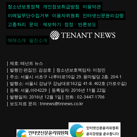
청소년보호정책
개인정보취급방침
이용약관
이메일무단수집거부
이용자위원회
인터넷신문윤리강령
고충처리
문의ㆍ제보하기
정정ㆍ반론보도
매체소개
필진소개
| 제호: 테넌트 뉴스
| 발행인·편집인: 김성호 | 청소년보호책임자: 이정민
| 주소: 서울시 서초구 나루터로10길 29. 용마빌딩 2층. 204-1
| 발행소: 서울시 강남구 강남대로162길 41-8. 402호 (가로수길)
| 등록: 서울,아04229 | 등록일자: 2016년 11월 22일
| 발행일자: 2016년 12월 1일| 전화 : 02-3447-1706
| 보도자료 문의 :
tnnews@tnnews.co.kr