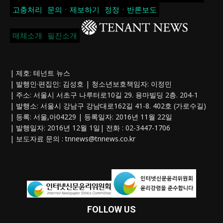
고충처리
문의ㆍ제보하기
정정ㆍ반론보도
매체소개
필진소개
| 제호: 테넌트 뉴스
| 발행인·편집인: 김성호 | 청소년보호책임자: 이정민
| 주소: 서울시 서초구 나루터로10길 29. 용마빌딩 2층. 204-1
| 발행소: 서울시 강남구 강남대로162길 41-8. 402호 (가로수길)
| 등록: 서울,아04229 | 등록일자: 2016년 11월 22일
| 발행일자: 2016년 12월 1일| 전화 : 02-3447-1706
| 보도자료 문의 :
tnnews@tnnews.co.kr
FOLLOW US