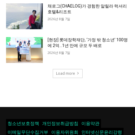
채로그(CHAELOG)가 경험한 알릴라 럭셔리
호텔&리조트
2026년 8월 7일
[현장] 롯데장학재단, ‘가정 밖 청소년’ 100명
에 2억…1년 만에 규모 두 배로
2026년 8월 7일
Load more
청소년보호정책
개인정보취급방침
이용약관
이메일무단수집거부
이용자위원회
인터넷신문윤리강령