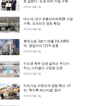
토 넓힌다…도쿄·파리 거점 구축
2026년 8월 7일
데스커, 대구 유통단지에 B2B 거점
구축…오프라인 영토 확장
2026년 8월 7일
롯데쇼핑, 2분기 매출 3조 4,850
억…영업이익 121% 껑충
2026년 8월 7일
수도권 북부 상권 넓히는 무신사
킥스, 스타필드 고양점 오픈
2026년 8월 7일
지속가능 아웃도어 경험 확산…LF
킨, ‘후지록 페스티벌’ 참여
2026년 8월 7일