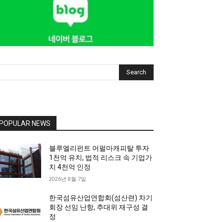
Search
POPULAR NEWS
블루엘리펀트 어펄마캐피탈 투자
1천억 유치, 법적 리스크 속 기업가
치 4천억 인정
2026년 8월 7일
한국섬유산업연합회(섬산련) 차기
회장 선임 난항, 추대위 재구성 결
정