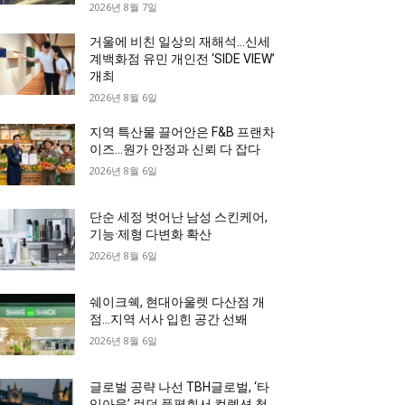
2026년 8월 7일
거울에 비친 일상의 재해석…신세
계백화점 유민 개인전 ‘SIDE VIEW’
개최
2026년 8월 6일
지역 특산물 끌어안은 F&B 프랜차
이즈…원가 안정과 신뢰 다 잡다
2026년 8월 6일
단순 세정 벗어난 남성 스킨케어,
기능·제형 다변화 확산
2026년 8월 6일
쉐이크쉑, 현대아울렛 다산점 개
점…지역 서사 입힌 공간 선봬
2026년 8월 6일
글로벌 공략 나선 TBH글로벌, ‘타
임아웃’ 런던 품평회서 컬렉션 첫