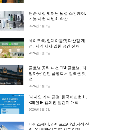
단순 세정 벗어난 남성 스킨케어,
기능·제형 다변화 확산
2026년 8월 6일
쉐이크쉑, 현대아울렛 다산점 개
점…지역 서사 입힌 공간 선봬
2026년 8월 6일
글로벌 공략 나선 TBH글로벌, ‘타
임아웃’ 런던 품평회서 컬렉션 첫
선
2026년 8월 6일
‘디자인 카피 근절’ 한국패션협회,
K패션 IP 캠페인 챌린지 개최
2026년 8월 6일
타임스퀘어, 라이프스타일 거점 진
화…’아르켓·이구홈’ 신규 입점