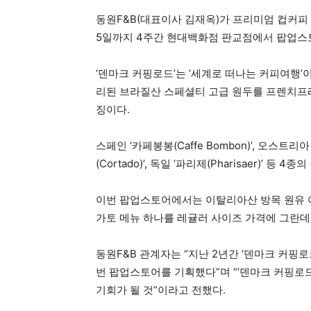
동원F&B(대표이사 김재옥)가 프리미엄 컵커피 
5일까지 4주간 현대백화점 판교점에서 팝업스
‘덴마크 커핑로드’는 ‘세계로 떠나는 커피여행’
리된 브라질산 스페셜티 고급 원두를 프렌치프레
징이다.
스페인 ‘카페봉봉(Caffe Bombon)’, 오스트리아
(Cortado)’, 독일 ‘파리제(Pharisaer)’ 등
이번 팝업스토어에서는 이탈리아산 방목 원유 
가토 메뉴 하나를 레귤러 사이즈 가격에 그란데
동원F&B 관계자는 “지난 2년간 ‘덴마크 커
번 팝업스토어를 기획했다”며 “‘덴마크 커핑로
기회가 될 것”이라고 전했다.