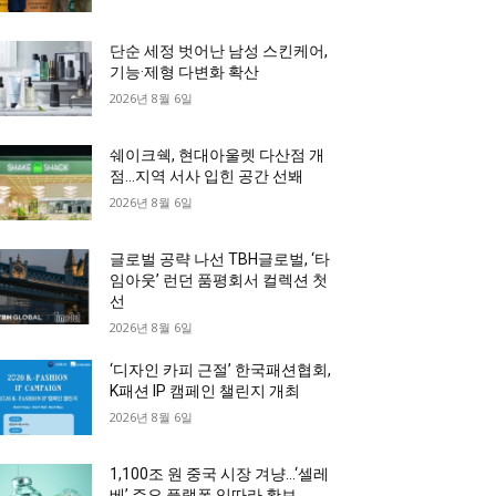
단순 세정 벗어난 남성 스킨케어,
기능·제형 다변화 확산
2026년 8월 6일
쉐이크쉑, 현대아울렛 다산점 개
점…지역 서사 입힌 공간 선봬
2026년 8월 6일
글로벌 공략 나선 TBH글로벌, ‘타
임아웃’ 런던 품평회서 컬렉션 첫
선
2026년 8월 6일
‘디자인 카피 근절’ 한국패션협회,
K패션 IP 캠페인 챌린지 개최
2026년 8월 6일
1,100조 원 중국 시장 겨냥…‘셀레
베’ 주요 플랫폼 잇따라 확보