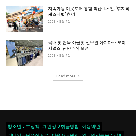
지속가능 아웃도어 경험 확산…LF 킨, ‘후지록
페스티벌’ 참여
2026년 8월 7일
국내 첫 단독 아울렛 선보인 아디다스 오리
지널스, 남양주점 오픈
2026년 8월 7일
Load more
청소년보호정책
개인정보취급방침
이용약관
이메일무단수집거부
이용자위원회
인터넷신문윤리강령