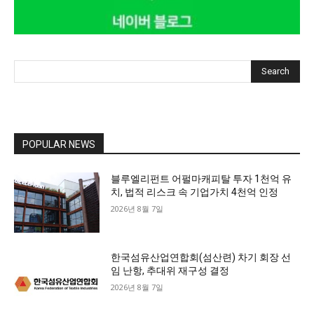
Search
POPULAR NEWS
블루엘리펀트 어펄마캐피탈 투자 1천억 유
치, 법적 리스크 속 기업가치 4천억 인정
2026년 8월 7일
한국섬유산업연합회(섬산련) 차기 회장 선
임 난항, 추대위 재구성 결정
2026년 8월 7일