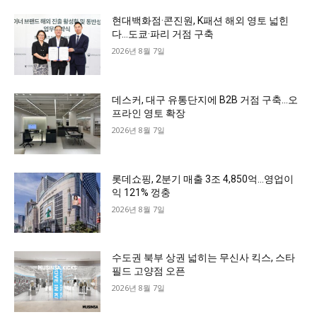
현대백화점·콘진원, K패션 해외 영토 넓힌
다…도쿄·파리 거점 구축
2026년 8월 7일
데스커, 대구 유통단지에 B2B 거점 구축…오
프라인 영토 확장
2026년 8월 7일
롯데쇼핑, 2분기 매출 3조 4,850억…영업이
익 121% 껑충
2026년 8월 7일
수도권 북부 상권 넓히는 무신사 킥스, 스타
필드 고양점 오픈
2026년 8월 7일