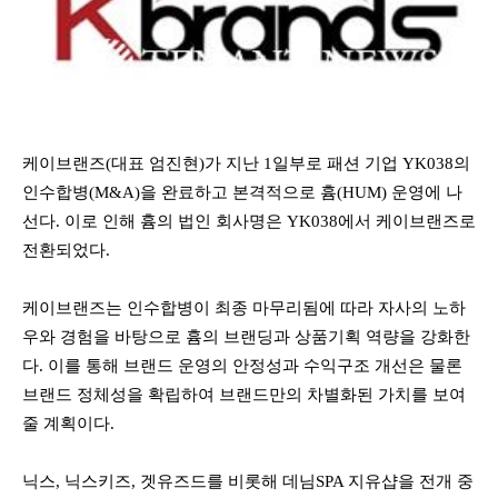
케이브랜즈
(
대표 엄진현
)
가 지난
1
일부로 패션 기업
YK038
의
인수합병
(M&A)
을 완료하고 본격적으로 흄
(HUM)
운영에 나
선다
.
이로 인해 흄
의
법인 회사명은
YK038
에서 케이브랜즈로
전환되었다
.
케이브랜즈는 인수합병이 최종 마무리됨에 따라 자사의 노하
우와 경험을 바탕으로 흄의 브랜딩과 상품기획 역량을 강화한
다
.
이를 통해 브랜드 운영의 안정성과 수익구조 개선은 물론
브랜드 정체성을 확립하여 브랜드만의 차별화된 가치를 보여
줄 계획이다
.
닉스
,
닉스키즈
,
겟유즈드를 비롯해 데님
SPA
지유샵을 전개 중