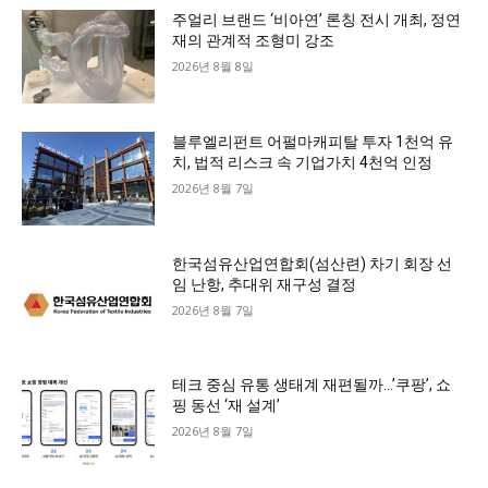
주얼리 브랜드 ‘비아연’ 론칭 전시 개최, 정연
재의 관계적 조형미 강조
2026년 8월 8일
블루엘리펀트 어펄마캐피탈 투자 1천억 유
치, 법적 리스크 속 기업가치 4천억 인정
2026년 8월 7일
한국섬유산업연합회(섬산련) 차기 회장 선
임 난항, 추대위 재구성 결정
2026년 8월 7일
테크 중심 유통 생태계 재편될까…’쿠팡’, 쇼
핑 동선 ‘재 설계’
2026년 8월 7일