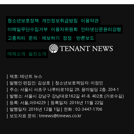
청소년보호정책
개인정보취급방침
이용약관
이메일무단수집거부
이용자위원회
인터넷신문윤리강령
고충처리
문의ㆍ제보하기
정정ㆍ반론보도
매체소개
필진소개
| 제호: 테넌트 뉴스
| 발행인·편집인: 김성호 | 청소년보호책임자: 이정민
| 주소: 서울시 서초구 나루터로10길 29. 용마빌딩 2층. 204-1
| 발행소: 서울시 강남구 강남대로162길 41-8. 402호 (가로수길)
| 등록: 서울,아04229 | 등록일자: 2016년 11월 22일
| 발행일자: 2016년 12월 1일| 전화 : 02-3447-1706
| 보도자료 문의 :
tnnews@tnnews.co.kr