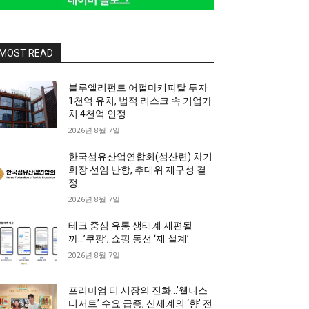
MOST READ
블루엘리펀트 어펄마캐피탈 투자
1천억 유치, 법적 리스크 속 기업가
치 4천억 인정
2026년 8월 7일
한국섬유산업연합회(섬산련) 차기
회장 선임 난항, 추대위 재구성 결
정
2026년 8월 7일
테크 중심 유통 생태계 재편될
까…’쿠팡’, 쇼핑 동선 ‘재 설계’
2026년 8월 7일
프리미엄 티 시장의 진화…’웰니스
디저트’ 수요 급증, 신세계의 ‘향’ 전