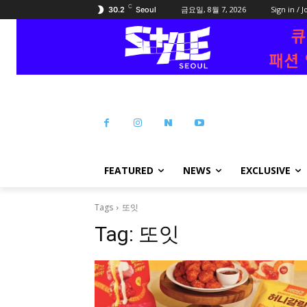
C
금요일, 8월 7, 2026
Sign in / J
30.2
Seoul
FEATURED
NEWS
EXCLUSIVE
Tags
또잇
Tag:
또잇