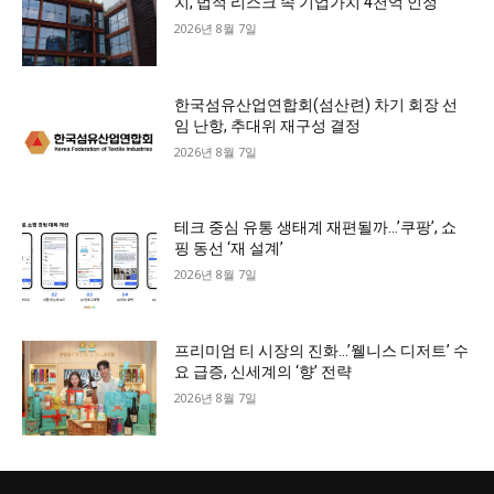
치, 법적 리스크 속 기업가치 4천억 인정
2026년 8월 7일
한국섬유산업연합회(섬산련) 차기 회장 선
임 난항, 추대위 재구성 결정
2026년 8월 7일
테크 중심 유통 생태계 재편될까…’쿠팡’, 쇼
핑 동선 ‘재 설계’
2026년 8월 7일
프리미엄 티 시장의 진화…’웰니스 디저트’ 수
요 급증, 신세계의 ‘향’ 전략
2026년 8월 7일