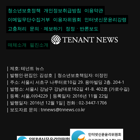
청소년보호정책
개인정보취급방침
이용약관
이메일무단수집거부
이용자위원회
인터넷신문윤리강령
고충처리
문의ㆍ제보하기
정정ㆍ반론보도
매체소개
필진소개
| 제호: 테넌트 뉴스
| 발행인·편집인: 김성호 | 청소년보호책임자: 이정민
| 주소: 서울시 서초구 나루터로10길 29. 용마빌딩 2층. 204-1
| 발행소: 서울시 강남구 강남대로162길 41-8. 402호 (가로수길)
| 등록: 서울,아04229 | 등록일자: 2016년 11월 22일
| 발행일자: 2016년 12월 1일| 전화 : 02-3447-1706
| 보도자료 문의 :
tnnews@tnnews.co.kr