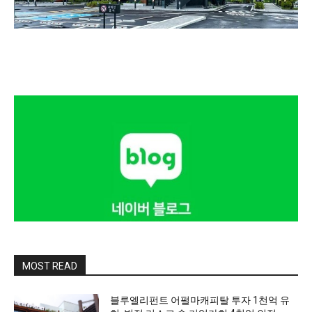
MOST READ
블루엘리펀트 어펄마캐피탈 투자 1천억 유