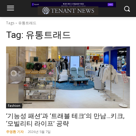
Tags
유통트래드
Tag:
유통트래드
Fashion
‘기능성 패션’과 ‘트래블 테크’의 만남…키크,
‘모빌리티 라이프’ 공략
주영환 기자
-
2026년 5월 7일