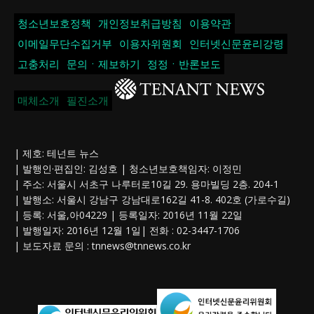
청소년보호정책
개인정보취급방침
이용약관
이메일무단수집거부
이용자위원회
인터넷신문윤리강령
고충처리
문의ㆍ제보하기
정정ㆍ반론보도
매체소개
필진소개
| 제호: 테넌트 뉴스
| 발행인·편집인: 김성호 | 청소년보호책임자: 이정민
| 주소: 서울시 서초구 나루터로10길 29. 용마빌딩 2층. 204-1
| 발행소: 서울시 강남구 강남대로162길 41-8. 402호 (가로수길)
| 등록: 서울,아04229 | 등록일자: 2016년 11월 22일
| 발행일자: 2016년 12월 1일| 전화 : 02-3447-1706
| 보도자료 문의 :
tnnews@tnnews.co.kr