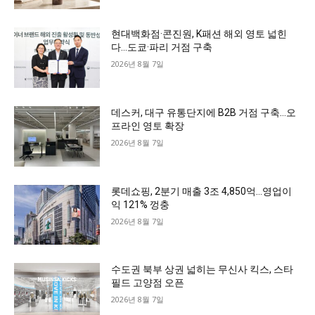
현대백화점·콘진원, K패션 해외 영토 넓힌
다…도쿄·파리 거점 구축
2026년 8월 7일
데스커, 대구 유통단지에 B2B 거점 구축…오
프라인 영토 확장
2026년 8월 7일
롯데쇼핑, 2분기 매출 3조 4,850억…영업이
익 121% 껑충
2026년 8월 7일
수도권 북부 상권 넓히는 무신사 킥스, 스타
필드 고양점 오픈
2026년 8월 7일