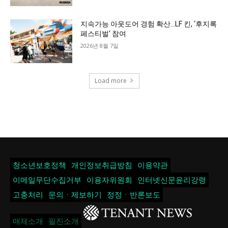
지속가능 아웃도어 경험 확산…LF 킨, ‘후지록
페스티벌’ 참여
2026년 8월 7일
Load more
청소년보호정책
개인정보취급방침
이용약관
이메일무단수집거부
이용자위원회
인터넷신문윤리강령
고충처리
문의ㆍ제보하기
정정ㆍ반론보도
매체소개
필진소개