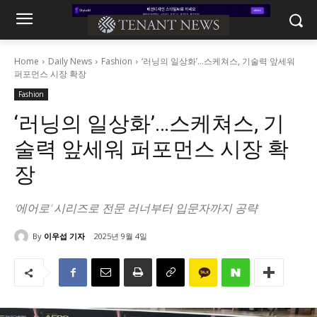
Home
Daily News
Fashion
‘러닝의 일상화’…스케쳐스, 기술력 앞세워
퍼포먼스 시장 확장
Fashion
‘러닝의 일상화’…스케쳐스, 기
술력 앞세워 퍼포먼스 시장 확
장
‘에어로’ 시리즈로 전문 러너부터 입문자까지 공략
By
이우섭 기자
2025년 9월 4일
1428
0