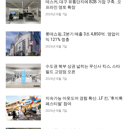
데스커, 대구 유통단지에 B2B 거점 구축…오
프라인 영토 확장
2026년 8월 7일
롯데쇼핑, 2분기 매출 3조 4,850억…영업이
익 121% 껑충
2026년 8월 7일
수도권 북부 상권 넓히는 무신사 킥스, 스타
필드 고양점 오픈
2026년 8월 7일
지속가능 아웃도어 경험 확산…LF 킨, ‘후지록
페스티벌’ 참여
2026년 8월 7일