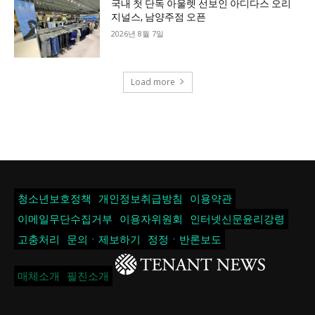
국내 첫 단독 아울렛 선보인 아디다스 오리
지널스, 남양주점 오픈
2026년 8월 7일
Load more
청소년보호정책
개인정보취급방침
이용약관
이메일무단수집거부
이용자위원회
인터넷신문윤리강령
고충처리
문의ㆍ제보하기
정정ㆍ반론보도
매체소개
필진소개