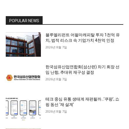
POPULAR NEWS
블루엘리펀트 어펄마캐피탈 투자 1천억 유
치, 법적 리스크 속 기업가치 4천억 인정
2026년 8월 7일
한국섬유산업연합회(섬산련) 차기 회장 선
임 난항, 추대위 재구성 결정
2026년 8월 7일
테크 중심 유통 생태계 재편될까…’쿠팡’, 쇼
핑 동선 ‘재 설계’
2026년 8월 7일