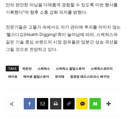
만의 편안한 러닝을 다채롭게 경험할 수 있도록 이번 행사를
기획했다”며 향후 소통 강화 의지를 밝혔다.
전문가들은 고물가 속에서도 자기 관리에 투자를 아끼지 않는
‘헬스디깅(Health Digging)’족이 늘어남에 따라,
스케쳐스와
같은 기술 중심 브랜드의 시장 점유율은 당분간 상승 곡선을
그릴 것으로 전망하고 있다.
TAGS
박은빈
스케쳐스
스케쳐스 팝업스토어
스케쳐스코리아
에어로
에어로 팝업스토어
유지태
정관장 레드스파크스 배구단