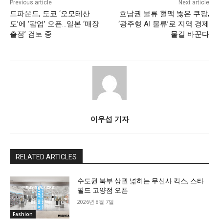
Previous article
Next article
드파운드, 도쿄 ‘오모테산
호남권 물류 혈맥 뚫은 쿠팡,
도’에 ‘팝업’ 오픈…일본 ‘매장
‘광주형 AI 물류’로 지역 경제
출점’ 검토 중
물길 바꾼다
이우섭 기자
RELATED ARTICLES
수도권 북부 상권 넓히는 무신사 킥스, 스타
필드 고양점 오픈
2026년 8월 7일
Fashion