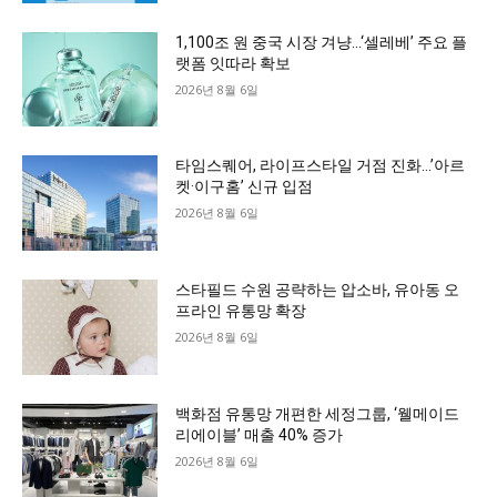
1,100조 원 중국 시장 겨냥…‘셀레베’ 주요 플
랫폼 잇따라 확보
2026년 8월 6일
타임스퀘어, 라이프스타일 거점 진화…’아르
켓·이구홈’ 신규 입점
2026년 8월 6일
스타필드 수원 공략하는 압소바, 유아동 오
프라인 유통망 확장
2026년 8월 6일
백화점 유통망 개편한 세정그룹, ‘웰메이드
리에이블’ 매출 40% 증가
2026년 8월 6일