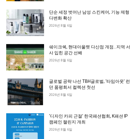
단순 세정 벗어난 남성 스킨케어, 기능·제형
다변화 확산
2026년 8월 6일
쉐이크쉑, 현대아울렛 다산점 개점…지역 서
사 입힌 공간 선봬
2026년 8월 6일
글로벌 공략 나선 TBH글로벌, ‘타임아웃’ 런
던 품평회서 컬렉션 첫선
2026년 8월 6일
‘디자인 카피 근절’ 한국패션협회, K패션 IP
캠페인 챌린지 개최
2026년 8월 6일