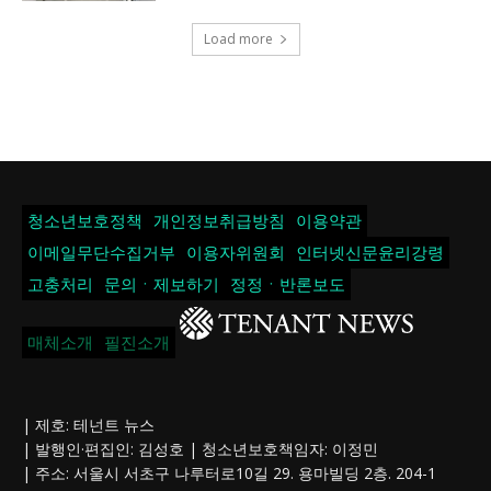
Load more
청소년보호정책
개인정보취급방침
이용약관
이메일무단수집거부
이용자위원회
인터넷신문윤리강령
고충처리
문의ㆍ제보하기
정정ㆍ반론보도
매체소개
필진소개
| 제호: 테넌트 뉴스
| 발행인·편집인: 김성호 | 청소년보호책임자: 이정민
| 주소: 서울시 서초구 나루터로10길 29. 용마빌딩 2층. 204-1