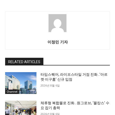
이정민 기자
RELATED ARTICLES
타임스퀘어, 라이프스타일 거점 진화…’아르
켓·이구홈’ 신규 입점
2026년 8월 6일
Channel
체류형 복합몰로 진화…원그로브, ‘몰캉스’ 수
요 잡기 총력
2026년 8월 6일