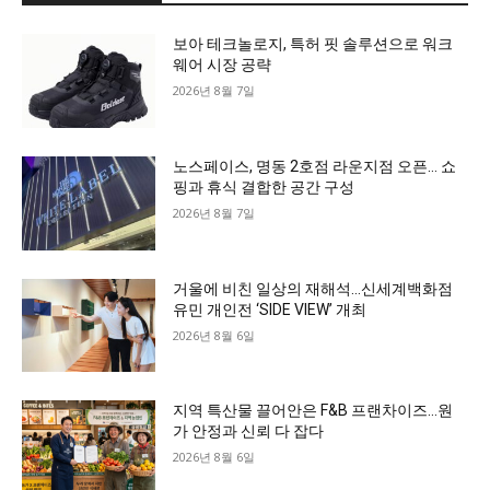
보아 테크놀로지, 특허 핏 솔루션으로 워크
웨어 시장 공략
2026년 8월 7일
노스페이스, 명동 2호점 라운지점 오픈… 쇼
핑과 휴식 결합한 공간 구성
2026년 8월 7일
거울에 비친 일상의 재해석…신세계백화점
유민 개인전 ‘SIDE VIEW’ 개최
2026년 8월 6일
지역 특산물 끌어안은 F&B 프랜차이즈…원
가 안정과 신뢰 다 잡다
2026년 8월 6일