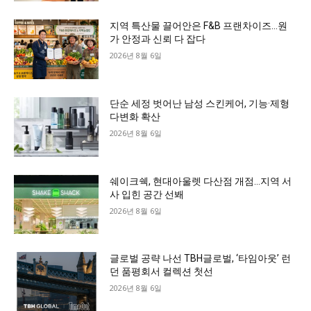
지역 특산물 끌어안은 F&B 프랜차이즈…원
가 안정과 신뢰 다 잡다
2026년 8월 6일
단순 세정 벗어난 남성 스킨케어, 기능·제형
다변화 확산
2026년 8월 6일
쉐이크쉑, 현대아울렛 다산점 개점…지역 서
사 입힌 공간 선봬
2026년 8월 6일
글로벌 공략 나선 TBH글로벌, ‘타임아웃’ 런
던 품평회서 컬렉션 첫선
2026년 8월 6일