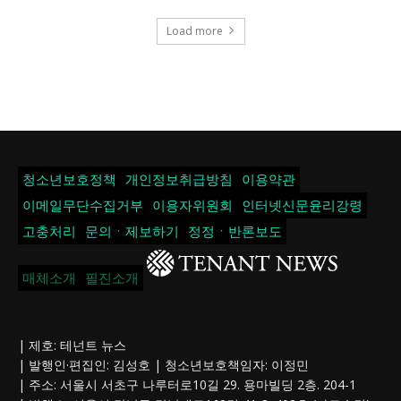
Load more
청소년보호정책
개인정보취급방침
이용약관
이메일무단수집거부
이용자위원회
인터넷신문윤리강령
고충처리
문의ㆍ제보하기
정정ㆍ반론보도
매체소개
필진소개
| 제호: 테넌트 뉴스
| 발행인·편집인: 김성호 | 청소년보호책임자: 이정민
| 주소: 서울시 서초구 나루터로10길 29. 용마빌딩 2층. 204-1