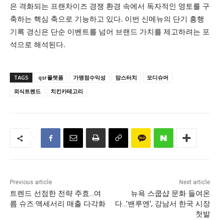
은 격화되는 프랜차이즈 경쟁 환경 속에서 독자적인 영토를 구
축하는 핵심 축으로 기능하고 있다. 이번 신메뉴의 단기 흥행
기록 경신은 단순 이벤트를 넘어 브랜드 가치를 제고하려는 포
석으로 해석된다.
TAGS
qsr플랫폼
가맹점수익성
맘스터치
모디슈머
외식트렌드
치킨카테고리
Previous article
Next article
트렌드 선점한 전략 주효…여
뉴욕 스쿱샵 문화 들여온
름 슈즈·액세서리 매출 다각화
다…’밴루엔’, 강남서 한국 시장
첫발