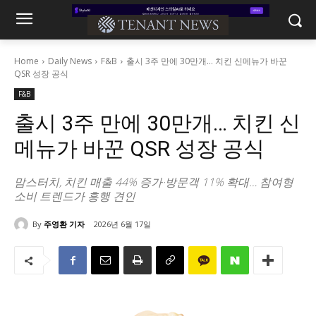
Home
Daily News
F&B
출시 3주 만에 30만개… 치킨 신메뉴가 바꾼
QSR 성장 공식
F&B
출시 3주 만에 30만개… 치킨 신
메뉴가 바꾼 QSR 성장 공식
맘스터치, 치킨 매출 44% 증가·방문객 11% 확대… 참여형
소비 트렌드가 흥행 견인
By
주영환 기자
2026년 6월 17일
563
0