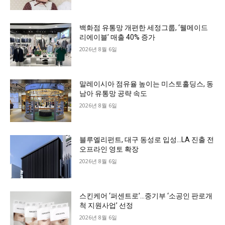
백화점 유통망 개편한 세정그룹, ‘웰메이드
리에이블’ 매출 40% 증가
2026년 8월 6일
말레이시아 점유율 높이는 미스토홀딩스, 동
남아 유통망 공략 속도
2026년 8월 6일
블루엘리펀트, 대구 동성로 입성…LA 진출 전
오프라인 영토 확장
2026년 8월 6일
스킨케어 ‘퍼센트로’…중기부 ‘소공인 판로개
척 지원사업’ 선정
2026년 8월 6일