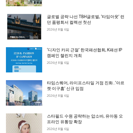
글로벌 공략 나선 TBH글로벌, ‘타임아웃’ 런
던 품평회서 컬렉션 첫선
2026년 8월 6일
‘디자인 카피 근절’ 한국패션협회, K패션 IP
캠페인 챌린지 개최
2026년 8월 6일
타임스퀘어, 라이프스타일 거점 진화…’아르
켓·이구홈’ 신규 입점
2026년 8월 6일
스타필드 수원 공략하는 압소바, 유아동 오
프라인 유통망 확장
2026년 8월 6일