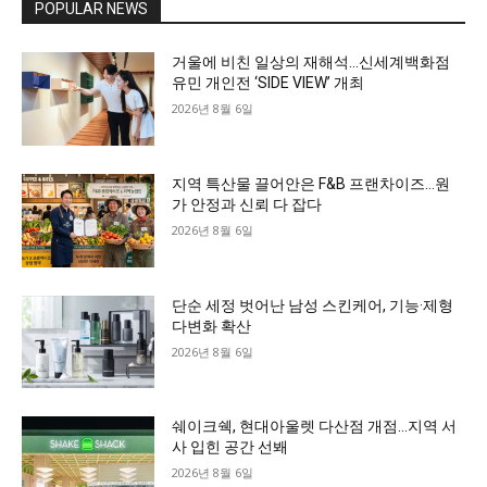
POPULAR NEWS
거울에 비친 일상의 재해석…신세계백화점
유민 개인전 ‘SIDE VIEW’ 개최
2026년 8월 6일
지역 특산물 끌어안은 F&B 프랜차이즈…원
가 안정과 신뢰 다 잡다
2026년 8월 6일
단순 세정 벗어난 남성 스킨케어, 기능·제형
다변화 확산
2026년 8월 6일
쉐이크쉑, 현대아울렛 다산점 개점…지역 서
사 입힌 공간 선봬
2026년 8월 6일