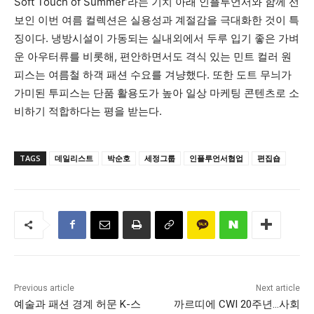
Soft Touch of Summer’라는 기치 아래 인플루언서와 함께 선
보인 이번 여름 컬렉션은 실용성과 계절감을 극대화한 것이 특
징이다. 냉방시설이 가동되는 실내외에서 두루 입기 좋은 가벼
운 아우터류를 비롯해, 편안하면서도 격식 있는 민트 컬러 원
피스는 여름철 하객 패션 수요를 겨냥했다. 또한 도트 무늬가
가미된 투피스는 단품 활용도가 높아 일상 마케팅 콘텐츠로 소
비하기 적합하다는 평을 받는다.
TAGS
데일리스트
박순호
세정그룹
인플루언서협업
편집숍
Previous article
Next article
예술과 패션 경계 허문 K-스
까르띠에 CWI 20주년…사회