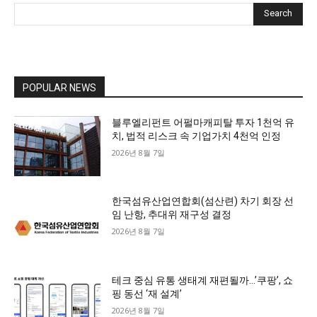
Search
POPULAR NEWS
블루엘리펀트 어펄마캐피탈 투자 1천억 유
치, 법적 리스크 속 기업가치 4천억 인정
2026년 8월 7일
한국섬유산업연합회(섬산련) 차기 회장 선
임 난항, 추대위 재구성 결정
2026년 8월 7일
테크 중심 유통 생태계 재편될까…’쿠팡’, 쇼
핑 동선 ‘재 설계’
2026년 8월 7일