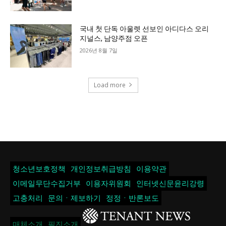
국내 첫 단독 아울렛 선보인 아디다스 오리
지널스, 남양주점 오픈
2026년 8월 7일
Load more
청소년보호정책
개인정보취급방침
이용약관
이메일무단수집거부
이용자위원회
인터넷신문윤리강령
고충처리
문의ㆍ제보하기
정정ㆍ반론보도
매체소개
필진소개