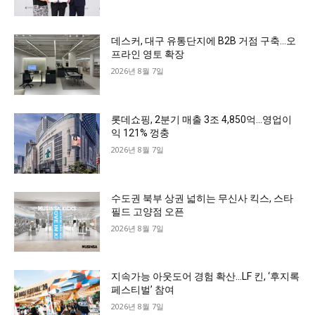
데스커, 대구 유통단지에 B2B 거점 구축…오
프라인 영토 확장
2026년 8월 7일
롯데쇼핑, 2분기 매출 3조 4,850억…영업이
익 121% 껑충
2026년 8월 7일
수도권 북부 상권 넓히는 무신사 킥스, 스타
필드 고양점 오픈
2026년 8월 7일
지속가능 아웃도어 경험 확산…LF 킨, ‘후지록
페스티벌’ 참여
2026년 8월 7일