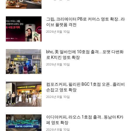
그립, 크리에이터 PB로 커머스 영토 확장…라
이브 플랫폼 격전
2026년 8월 10일
bhc, 美 얼바인에 10호점 출격… 포맷 다변화
로 K치킨 영토 확장
2026년 8월 10일
컴포즈커피, 필리핀 BGC 1호점 오픈…졸리비
손잡고 영토 확장
2026년 8월 10일
이디야커피, 라오스 1호점 출격…동남아 K카
페 영토 확장
2026년 8월 10일