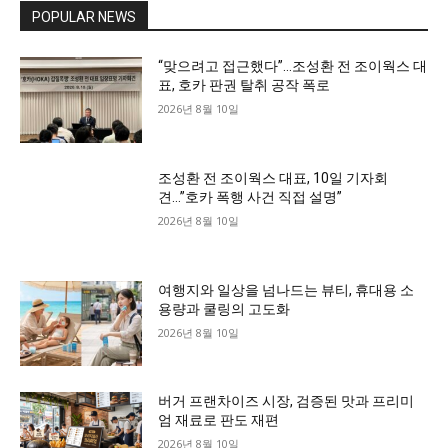
POPULAR NEWS
“맞으려고 접근했다”…조성환 전 조이웍스 대
표, 호카 판권 탈취 공작 폭로
2026년 8월 10일
조성환 전 조이웍스 대표, 10일 기자회
견…”호카 폭행 사건 직접 설명”
2026년 8월 10일
여행지와 일상을 넘나드는 뷰티, 휴대용 소
용량과 쿨링의 고도화
2026년 8월 10일
버거 프랜차이즈 시장, 검증된 맛과 프리미
엄 재료로 판도 재편
2026년 8월 10일