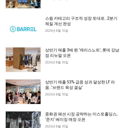
스윔 카테고리 구조적 성장 토대로…2분기
체질 개선 완성
2026년 8월 10일
상반기 매출 3배 뛴 ‘캐리스노트’, 롯데 강남
점 리뉴얼 오픈
2026년 8월 10일
상반기 매출 53% 급증 성과 달성한 LF 라
움…’브랜드 육성 결실’
2026년 8월 10일
중화권 패션 시장 공략하는 미스토홀딩스,
‘준지’ 베이징 매장 오픈
2026년 8월 10일