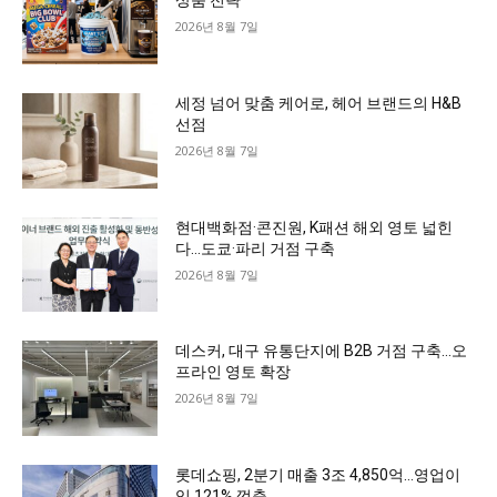
상품 전략
2026년 8월 7일
세정 넘어 맞춤 케어로, 헤어 브랜드의 H&B
선점
2026년 8월 7일
현대백화점·콘진원, K패션 해외 영토 넓힌
다…도쿄·파리 거점 구축
2026년 8월 7일
데스커, 대구 유통단지에 B2B 거점 구축…오
프라인 영토 확장
2026년 8월 7일
롯데쇼핑, 2분기 매출 3조 4,850억…영업이
익 121% 껑충