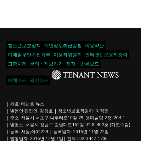
청소년보호정책
개인정보취급방침
이용약관
이메일무단수집거부
이용자위원회
인터넷신문윤리강령
고충처리
문의ㆍ제보하기
정정ㆍ반론보도
매체소개
필진소개
| 제호: 테넌트 뉴스
| 발행인·편집인: 김성호 | 청소년보호책임자: 이정민
| 주소: 서울시 서초구 나루터로10길 29. 용마빌딩 2층. 204-1
| 발행소: 서울시 강남구 강남대로162길 41-8. 402호 (가로수길)
| 등록: 서울,아04229 | 등록일자: 2016년 11월 22일
| 발행일자: 2016년 12월 1일| 전화 : 02-3447-1706