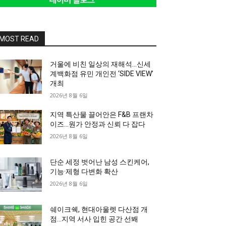
MOST READ
거울에 비친 일상의 재해석…신세
계백화점 유민 개인전 ‘SIDE VIEW’
개최
2026년 8월 6일
지역 특산물 끌어안은 F&B 프랜차
이즈…원가 안정과 신뢰 다 잡다
2026년 8월 6일
단순 세정 벗어난 남성 스킨케어,
기능·제형 다변화 확산
2026년 8월 6일
쉐이크쉑, 현대아울렛 다산점 개
점…지역 서사 입힌 공간 선봬