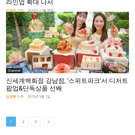
라인업 확대 나서
이정민 기자
-
2025년 11월 18일
Channel
신세계백화점 강남점, ‘스위트파크’서 디저트
팝업&단독상품 선봬
김경혜 기자
-
2025년 5월 1일
1
2
3