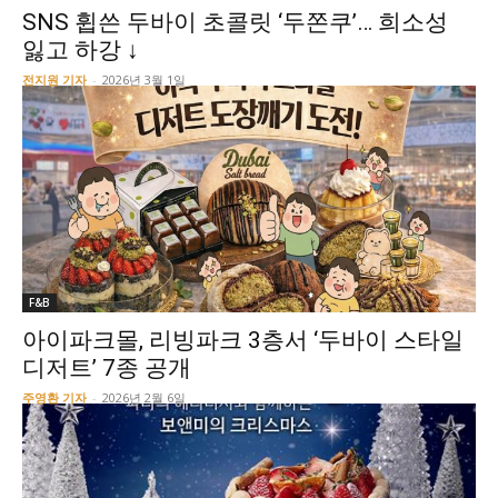
SNS 휩쓴 두바이 초콜릿 ‘두쫀쿠’… 희소성
잃고 하강 ↓
전지원 기자
-
2026년 3월 1일
F&B
아이파크몰, 리빙파크 3층서 ‘두바이 스타일
디저트’ 7종 공개
주영환 기자
-
2026년 2월 6일