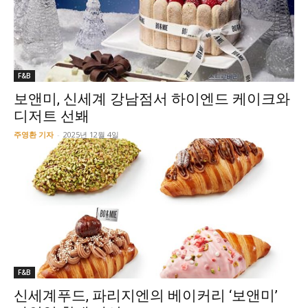
F&B
보앤미, 신세계 강남점서 하이엔드 케이크와
디저트 선봬
주영환 기자
-
2025년 12월 4일
F&B
신세계푸드, 파리지엔의 베이커리 ‘보앤미’