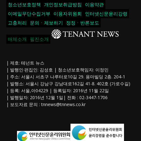
청소년보호정책
개인정보취급방침
이용약관
이메일무단수집거부
이용자위원회
인터넷신문윤리강령
고충처리
문의ㆍ제보하기
정정ㆍ반론보도
매체소개
필진소개
| 제호: 테넌트 뉴스
| 발행인·편집인: 김성호 | 청소년보호책임자: 이정민
| 주소: 서울시 서초구 나루터로10길 29. 용마빌딩 2층. 204-1
| 발행소: 서울시 강남구 강남대로162길 41-8. 402호 (가로수길)
| 등록: 서울,아04229 | 등록일자: 2016년 11월 22일
| 발행일자: 2016년 12월 1일| 전화 : 02-3447-1706
| 보도자료 문의 :
tnnews@tnnews.co.kr