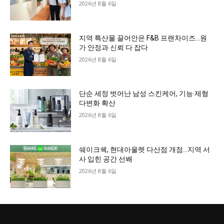
2026년 8월 6일
지역 특산물 끌어안은 F&B 프랜차이즈…원
가 안정과 신뢰 다 잡다
2026년 8월 6일
단순 세정 벗어난 남성 스킨케어, 기능·제형
다변화 확산
2026년 8월 6일
쉐이크쉑, 현대아울렛 다산점 개점…지역 서
사 입힌 공간 선봬
2026년 8월 6일