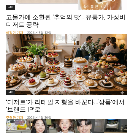
F&B
고물가에 소환된 ‘추억의 맛’…유통가, 가성비
디저트 공략
이정민 기자
-
2026년 5월 12일
F&B
‘디저트’가 리테일 지형을 바꾼다…‘상품’에서
‘브랜드 IP’로
주영환 기자
-
2026년 4월 30일