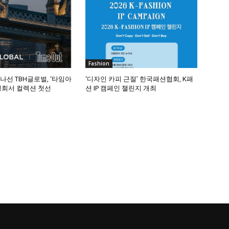
Fashion
나선 TBH글로벌, ‘타임아
‘디자인 카피 근절’ 한국패션협회, K패
평회서 컬렉션 첫선
션 IP 캠페인 챌린지 개최