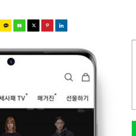
567
0