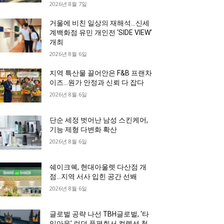
2026년 8월 7일
거울에 비친 일상의 재해석…신세
계백화점 유민 개인전 ‘SIDE VIEW’
개최
2026년 8월 6일
지역 특산물 끌어안은 F&B 프랜차
이즈…원가 안정과 신뢰 다 잡다
2026년 8월 6일
단순 세정 벗어난 남성 스킨케어,
기능·제형 다변화 확산
2026년 8월 6일
쉐이크쉑, 현대아울렛 다산점 개
점…지역 서사 입힌 공간 선봬
2026년 8월 6일
글로벌 공략 나선 TBH글로벌, ‘타
임아웃’ 런던 품평회서 컬렉션 첫