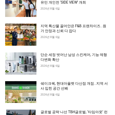
유민 개인전 ‘SIDE VIEW’ 개최
2026년 8월 6일
지역 특산물 끌어안은 F&B 프랜차이즈…원
가 안정과 신뢰 다 잡다
2026년 8월 6일
단순 세정 벗어난 남성 스킨케어, 기능·제형
다변화 확산
2026년 8월 6일
쉐이크쉑, 현대아울렛 다산점 개점…지역 서
사 입힌 공간 선봬
2026년 8월 6일
글로벌 공략 나선 TBH글로벌, ‘타임아웃’ 런