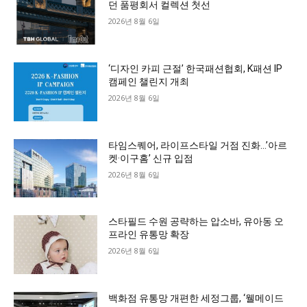
던 품평회서 컬렉션 첫선
2026년 8월 6일
‘디자인 카피 근절’ 한국패션협회, K패션 IP
캠페인 챌린지 개최
2026년 8월 6일
타임스퀘어, 라이프스타일 거점 진화…’아르
켓·이구홈’ 신규 입점
2026년 8월 6일
스타필드 수원 공략하는 압소바, 유아동 오
프라인 유통망 확장
2026년 8월 6일
백화점 유통망 개편한 세정그룹, ‘웰메이드