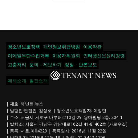
청소년보호정책
개인정보취급방침
이용약관
이메일무단수집거부
이용자위원회
인터넷신문윤리강령
고충처리
문의ㆍ제보하기
정정ㆍ반론보도
매체소개
필진소개
| 제호: 테넌트 뉴스
| 발행인·편집인: 김성호 | 청소년보호책임자: 이정민
| 주소: 서울시 서초구 나루터로10길 29. 용마빌딩 2층. 204-1
| 발행소: 서울시 강남구 강남대로162길 41-8. 402호 (가로수길)
| 등록: 서울,아04229 | 등록일자: 2016년 11월 22일
| 발행일자: 2016년 12월 1일| 전화 : 02-3447-1706