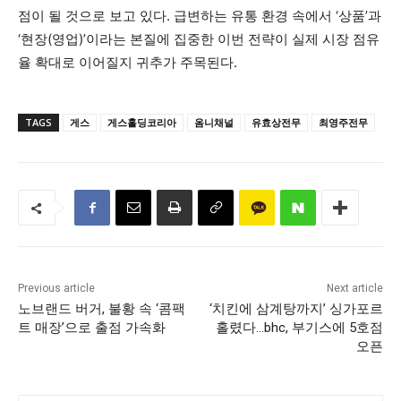
점이 될 것으로 보고 있다. 급변하는 유통 환경 속에서 ‘상품’과
‘현장(영업)’이라는 본질에 집중한 이번 전략이 실제 시장 점유
율 확대로 이어질지 귀추가 주목된다.
TAGS
게스
게스홀딩코리아
옴니채널
유효상전무
최영주전무
Previous article
Next article
노브랜드 버거, 불황 속 ‘콤팩
‘치킨에 삼계탕까지’ 싱가포르
트 매장’으로 출점 가속화
홀렸다…bhc, 부기스에 5호점
오픈