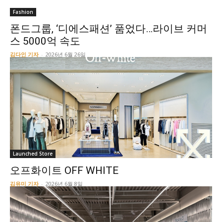
Fashion
폰드그룹, ‘디에스패션’ 품었다…라이브 커머
스 5000억 속도
김다인 기자
-
2026년 6월 26일
Launched Store
오프화이트 OFF WHITE
김유미 기자
-
2026년 6월 8일