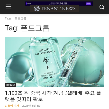
Tags
폰드그룹
Tag:
폰드그룹
Beauty
1,100조 원 중국 시장 겨냥…‘셀레베’ 주요 플
랫폼 잇따라 확보
김유미 기자
-
2026년 8월 6일