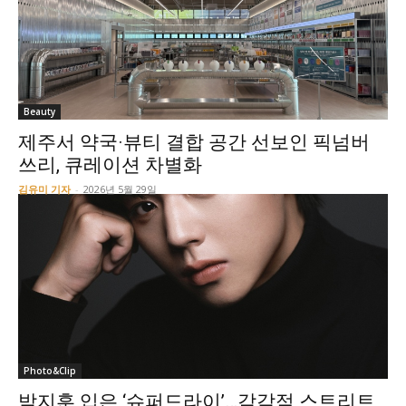
Beauty
제주서 약국·뷰티 결합 공간 선보인 픽넘버
쓰리, 큐레이션 차별화
김유미 기자
-
2026년 5월 29일
Photo&Clip
박지훈 입은 ‘슈퍼드라이’…감각적 스트리트