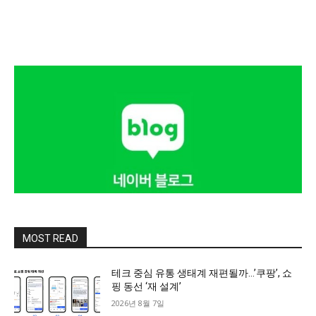
MOST READ
테크 중심 유통 생태계 재편될까…’쿠팡’, 쇼
핑 동선 ‘재 설계’
2026년 8월 7일